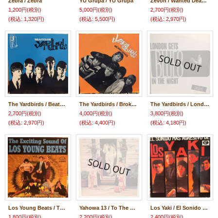
Zebra / Zebra
YU Grupa / YU Grupa
Zevon / Wanted Dead Or Alive
1,200円
(税別)
5,000円
(税別)
2,700円
(税別)
(税込
:
1,320円)
(税込
:
5,500円)
(税込
:
2,970円)
The Yardbirds / Beatclub
The Yardbirds / Broken Wings
The Yardbirds / London Gets Blues In The Night
2,700円
(税別)
4,000円
(税別)
3,800円
(税別)
(税込
:
2,970円)
(税込
:
4,400円)
(税込
:
4,180円)
Los Young Beats / The Exciting Sound Of Los Young Beats
Yahowa 13 / To The Principles For The Children
Los Yaki / El Sonido Mas Agresivo De Los Yaki
1,800円
(税別)
2,200円
(税別)
2,400円
(税別)