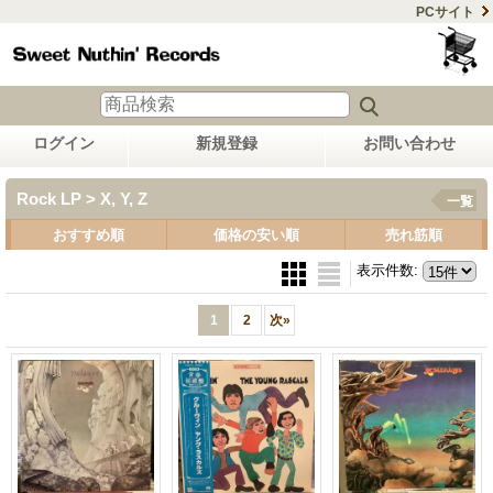
PCサイト
ログイン
新規登録
お問い合わせ
Rock LP > X, Y, Z
一覧
おすすめ順
価格の安い順
売れ筋順
表示件数
:
1
2
次
»