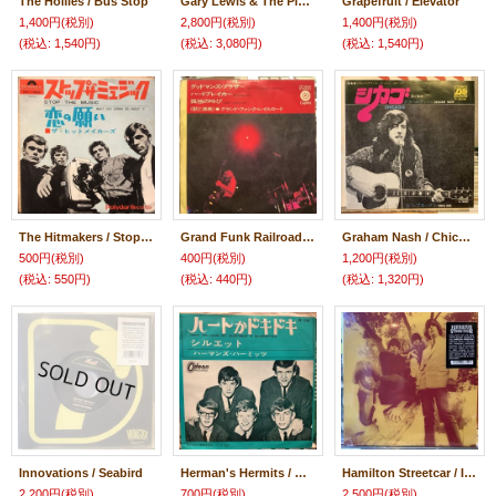
The Hollies / Bus Stop
Gary Lewis & The Playboys / Save Your Heart For Me
Grapefruit / Elevator
1,400円
(税別)
2,800円
(税別)
1,400円
(税別)
(税込
:
1,540円)
(税込
:
3,080円)
(税込
:
1,540円)
The Hitmakers / Stop The Music
Grand Funk Railroad / Sin's A Good Man's Brother
Graham Nash / Chicago
500円
(税別)
400円
(税別)
1,200円
(税別)
(税込
:
550円)
(税込
:
440円)
(税込
:
1,320円)
Innovations / Seabird
Herman's Hermits / Can't You Hear My Heartbeat
Hamilton Streetcar / Invisible People EP
2,200円
(税別)
700円
(税別)
2,500円
(税別)