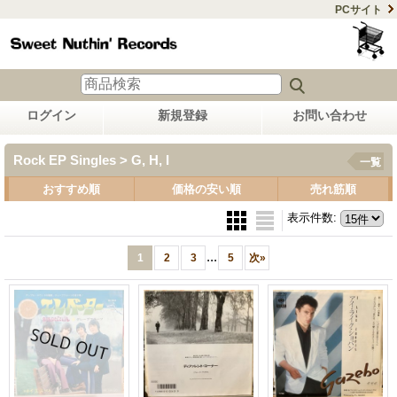
PCサイト
ログイン
新規登録
お問い合わせ
Rock EP Singles > G, H, I
一覧
おすすめ順
価格の安い順
売れ筋順
表示件数
:
...
1
2
3
5
次
»