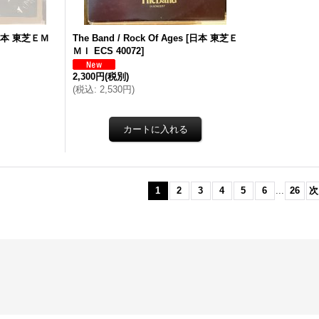
本 東芝ＥＭ
The Band ‎/ Rock Of Ages
[
日本 東芝Ｅ
ＭＩ ECS 40072
]
2,300円
(税別)
(
税込
:
2,530円
)
1
2
3
4
5
6
...
26
次