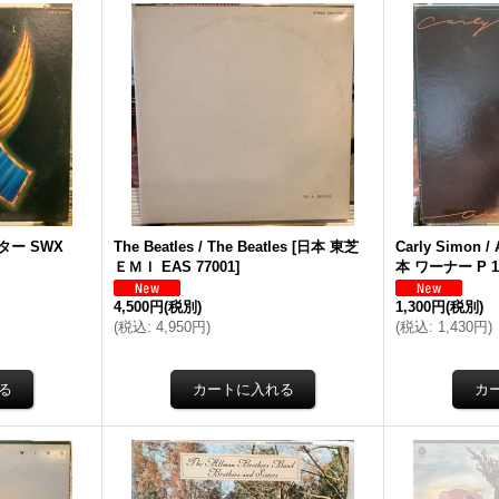
ター SWX
The Beatles / The Beatles
[
日本 東芝
Carly Simon /
ＥＭＩ EAS 77001
]
本 ワーナー P 1
4,500円
(税別)
1,300円
(税別)
(
税込
:
4,950円
)
(
税込
:
1,430円
)