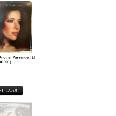
 Another Passenger
[
日
0190E
]