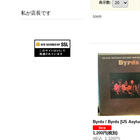
表示数
:
私が店長です
506
件
Byrds / Byrds
[
US Asylu
1,200円
(税別)
(
税込
:
1,320円
)