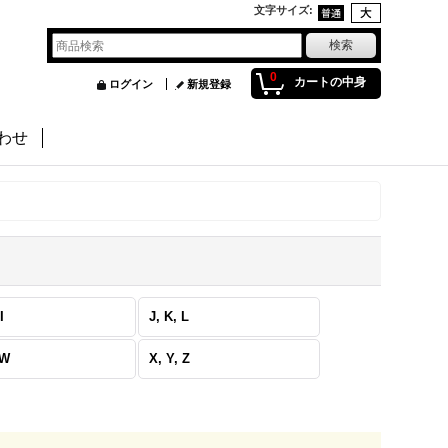
文字サイズ
:
0
カートの中身
ログイン
新規登録
わせ
I
J, K, L
 W
X, Y, Z