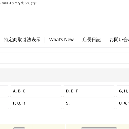
 90'sロックを売ってます
特定商取引法表示
What's New
店長日記
お問い合
A, B, C
D, E, F
G, H, 
P, Q, R
S, T
U, V,