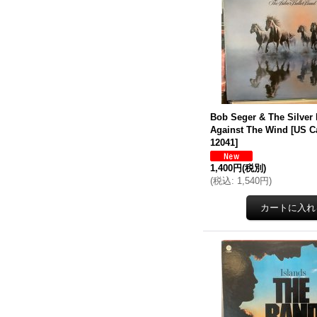
Bob Seger & The Silver 
Against The Wind
[
US C
12041
]
1,400円
(税別)
(
税込
:
1,540円
)