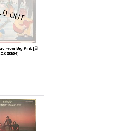
sic From Big Pink
[
日
S 80584
]