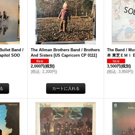
Bullet Band /
The Allman Brothers Band / Brothers
The Band / Mu
apitol SOO
And Sisters
[
US Capricorn CP 0111
]
本 東芝ＥＭＩ EC
2,000円
(税別)
3,500円
(税別)
(
税込
:
2,200円
)
(
税込
:
3,850円
)