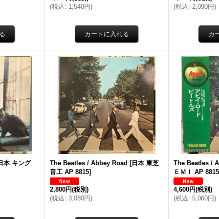
(
税込
:
1,540円
)
(
税込
:
2,090円
)
日本 キング
The Beatles / Abbey Road
[
日本 東芝
The Beatles / 
音工 AP 8815
]
ＥＭＩ AP 881
2,800円
(税別)
4,600円
(税別)
(
税込
:
3,080円
)
(
税込
:
5,060円
)