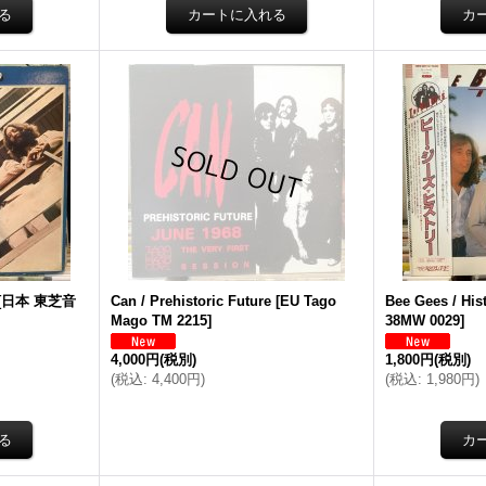
[
日本 東芝音
Can / Prehistoric Future
[
EU Tago
Bee Gees / His
Mago TM 2215
]
38MW 0029
]
4,000円
(税別)
1,800円
(税別)
(
税込
:
4,400円
)
(
税込
:
1,980円
)