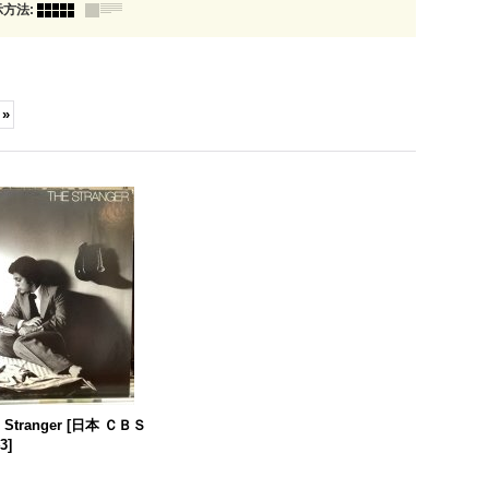
示方法
:
»
e Stranger
[
日本 ＣＢＳ
3
]