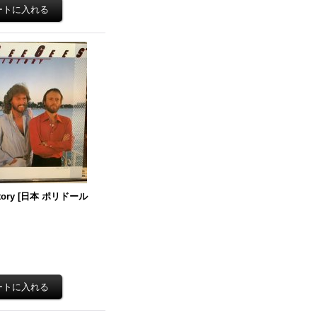
tory
[
日本 ポリドール