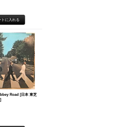
Abbey Road
[
日本 東芝
5
]