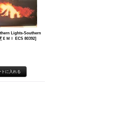
thern Lights-Southern
ＥＭＩ ECS 80392
]