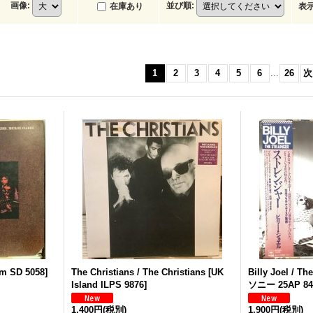
画像
:
並び順
:
在庫あり
表
1
2
3
4
5
6
...
26
次
m SD 5058
]
The Christians / The Christians
[
UK
Billy Joel / Th
Island ILPS 9876
]
ソニー 25AP 84
1,400円
(税別)
1,900円
(税別)