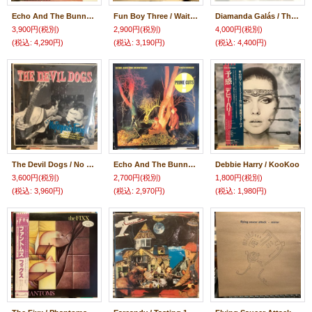
Echo And The Bunnymen / Heaven Up Here
Fun Boy Three ‎/ Waiting
Diamanda Galás / The Litanies Of Satan
3,900円
(税別)
2,900円
(税別)
4,000円
(税別)
(税込
:
4,290円)
(税込
:
3,190円)
(税込
:
4,400円)
The Devil Dogs / No Requests Tonight
Echo And The Bunnymen / Crocodiles
Debbie Harry / KooKoo
3,600円
(税別)
2,700円
(税別)
1,800円
(税別)
(税込
:
3,960円)
(税込
:
2,970円)
(税込
:
1,980円)