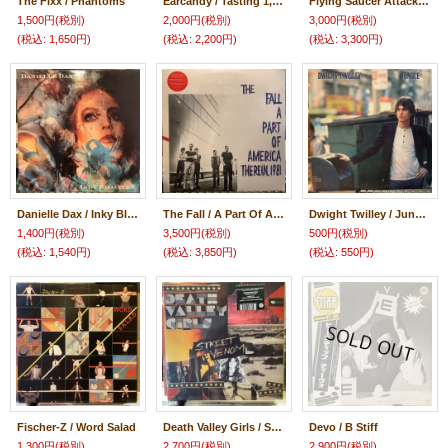
The Fixx / Phantoms
Earcandy / Tasting 1, 2, 3 Tasting
Flying Saucer Attack / Mirror
1,500円
(税別)
2,000円
(税別)
3,000円
(税別)
(税込
:
1,650円)
(税込
:
2,200円)
(税込
:
3,300円)
Danielle Dax / Inky Bloaters
The Fall / A Part Of America Therein, 1981
Dwight Twilley / Jungle
1,400円
(税別)
3,500円
(税別)
500円
(税別)
(税込
:
1,540円)
(税込
:
3,850円)
(税込
:
550円)
Fischer-Z / Word Salad
Death Valley Girls / Street Venom
Devo / B Stiff
1,300円
(税別)
2,700円
(税別)
2,900円
(税別)