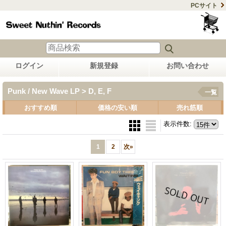
PCサイト
ログイン
新規登録
お問い合わせ
Punk / New Wave LP > D, E, F
一覧
おすすめ順
価格の安い順
売れ筋順
表示件数
:
1
2
次
»