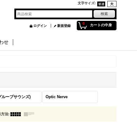
文字サイズ
:
0
カートの中身
ログイン
新規登録
わせ
(グループサウンズ)
Optic Nerve
示方法
: