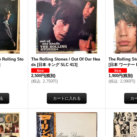
e Rolling Sto
The Rolling Stones / Out Of Our Hea
The Rolling St
]
ds
[
日本 キング SLC 413
]
[
日本 ワーナー P
2,500円
(税別)
1,900円
(税別)
(
税込
:
2,750円
)
(
税込
:
2,090円
)