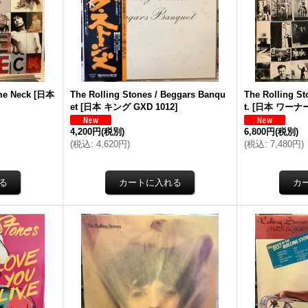
e Neck
[
日本
The Rolling Stones / Beggars Banqu
The Rolling St
et
[
日本 キング GXD 1012
]
t.
[
日本 ワーナー 
4,200円
(税別)
6,800円
(税別)
(
税込
:
4,620円
)
(
税込
:
7,480円
)