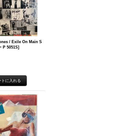
ones / Exile On Main S
P 5051S
]