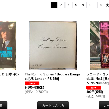
1
2
3
4
5
6
...
8
次
. 2
[
日本 キン
The Rolling Stones / Beggars Banqu
レコード・コレクター
et
[
US London PS 539
]
ol.16, No.1
[
日
ン No Number
]
9,800円
(税別)
(
税込
:
10,780円
)
400円
(税別)
(
税込
:
440円
)