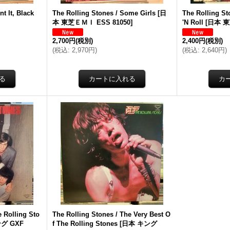
t It, Black
The Rolling Stones / Some Girls
[
日
The Rolling St
本 東芝ＥＭＩ ESS 81050
]
'N Roll
[
日本 東
2,700円
(税別)
2,400円
(税別)
(
税込
:
2,970円
)
(
税込
:
2,640円
)
e Rolling Sto
The Rolling Stones / The Very Best O
グ GXF
f The Rolling Stones
[
日本 キング