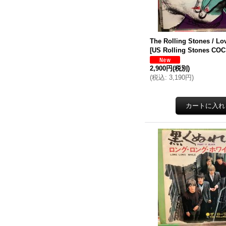
The Rolling Stones / Lo
[
US Rolling Stones COC
2,900円
(税別)
(
税込
:
3,190円
)