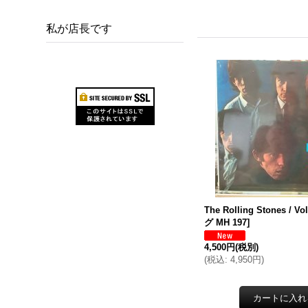
私が店長です
The Rolling Stones / Vol
グ MH 197
]
4,500円
(税別)
(
税込
:
4,950円
)