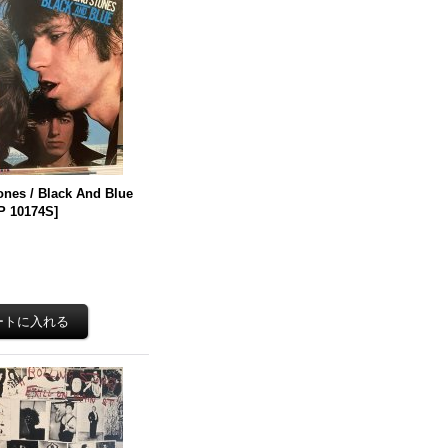
ones / Black And Blue
 10174S
]