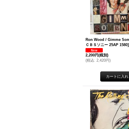
Ron Wood / Gimme Som
ＣＢＳソニー 25AP 1580
]
2,200円
(税別)
(
税込
:
2,420円
)