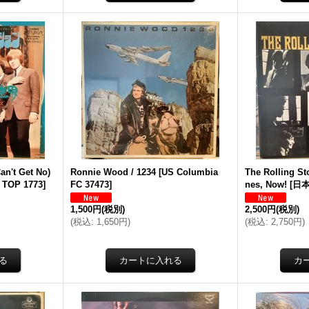
Can't Get No)
Ronnie Wood / 1234
[
US Columbia
The Rolling St
TOP 1773
]
FC 37473
]
nes, Now!
[
日本
1,500円
(税別)
2,500円
(税別)
(
税込
:
1,650円
)
(
税込
:
2,750円
)