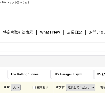
 90'sロックを売ってます
特定商取引法表示
What's New
店長日記
お問い合
The Rolling Stones
60's Garage / Psych
GS 
画像
:
並び順
:
在庫あり
表