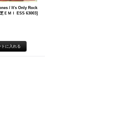
ones / It's Only Rock
芝ＥＭＩ ESS 63003
]