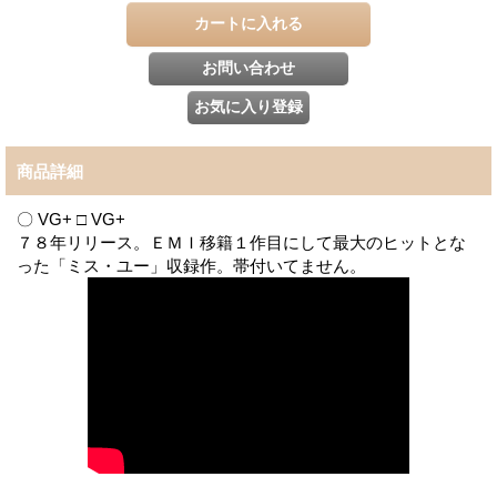
商品詳細
〇 VG+ □ VG+
７８年リリース。ＥＭＩ移籍１作目にして最大のヒットとな
った「ミス・ユー」収録作。帯付いてません。