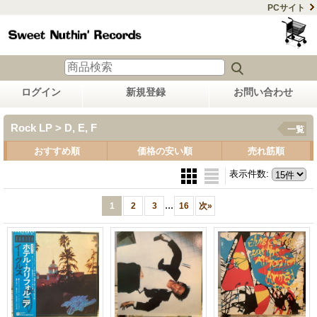
PCサイト
ログイン
新規登録
お問い合わせ
Rock LP > D, E, F
一覧
おすすめ順
価格の安い順
売れ筋順
表示件数
:
...
1
2
3
16
次
»