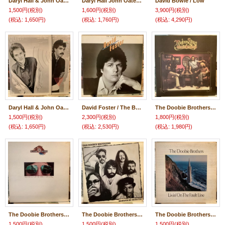
Daryl Hall & John Oates / Private Eyes
Daryl Hall John Oates / Rock 'N Soul Part 1
David Bowie / Low
1,500円
(税別)
1,600円
(税別)
3,900円
(税別)
(税込
:
1,650円)
(税込
:
1,760円)
(税込
:
4,290円)
Daryl Hall & John Oates / Voices
David Foster / The Best Of Me
The Doobie Brothers / Toulouse Street
1,500円
(税別)
2,300円
(税別)
1,800円
(税別)
(税込
:
1,650円)
(税込
:
2,530円)
(税込
:
1,980円)
The Doobie Brothers / Takin' It To The Streets
The Doobie Brothers / Minute By Minute
The Doobie Brothers / Livin' On The Fault Line
1,500円
(税別)
1,500円
(税別)
1,500円
(税別)