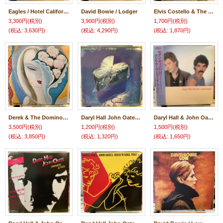
Eagles / Hotel California
David Bowie / Lodger
Elvis Costello & The Attractions / Armed Forces
3,300円
(税別)
3,900円
(税別)
1,700円
(税別)
(税込
:
3,630円)
(税込
:
4,290円)
(税込
:
1,870円)
Derek & The Dominos / Layla And Other Assorted Love Songs
Daryl Hall John Oates / X-Static
Daryl Hall & John Oates / Daryl Hall & John Oates Best
3,500円
(税別)
1,200円
(税別)
1,500円
(税別)
(税込
:
3,850円)
(税込
:
1,320円)
(税込
:
1,650円)