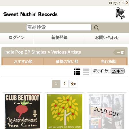
PCサイト
ログイン
新規登録
お問い合わせ
Indie Pop EP Singles > Various Artists
一覧
おすすめ順
価格の安い順
売れ筋順
表示件数
:
1
2
次
»