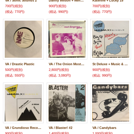
VA / Sonic Sounds 2
Danny Wilson + Neneh Cherry / I Can't Wait
Katerine + Lucky 15
700円
(税別)
900円
(税別)
700円
(税別)
(税込
:
770円)
(税込
:
990円)
(税込
:
770円)
VA / Drastic Plastic
VA / The Onion Most Dangerous Game
St Deluxe + Music & Movement / Mmmmaxisingle
500円
(税別)
2,800円
(税別)
900円
(税別)
(税込
:
550円)
(税込
:
3,080円)
(税込
:
990円)
VA / Grundioso Records Mmmmmaxi Single
VA / Blaster! #2
VA / Candybars
900円
(税別)
1,400円
(税別)
1,000円
(税別)