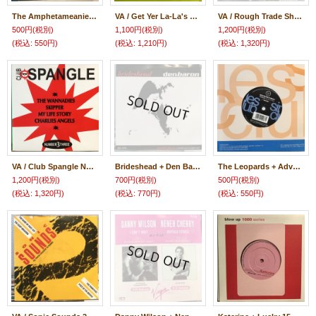
The Amphetameanies + Vera Cruise / Club Beatroot
VA / Get Yer La-La's Out 2000 Vinyl!!
VA / Rough Trade Shops - Indiepop 1
500円
(税別)
1,100円
(税別)
1,200円
(税別)
(税込
:
550円)
(税込
:
1,210円)
(税込
:
1,320円)
VA / Club Spangle Number3Three
Brideshead + Den Baron / World's Finest
The Leopards + Adventures In Stereo / Singles Club #1
1,200円
(税別)
700円
(税別)
500円
(税別)
(税込
:
1,320円)
(税込
:
770円)
(税込
:
550円)