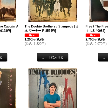
he Captain A
The Doobie Brothers / Stampede
[
日
Free / The Fre
0128W
]
本 ワーナー P 8554W
]
Ｉ ILS 40084
]
1,200円
(税別)
2,700円
(税別)
(
税込
:
1,320円
)
(
税込
:
2,970円
)