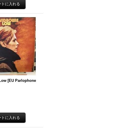
 Low
[
EU Parlophone