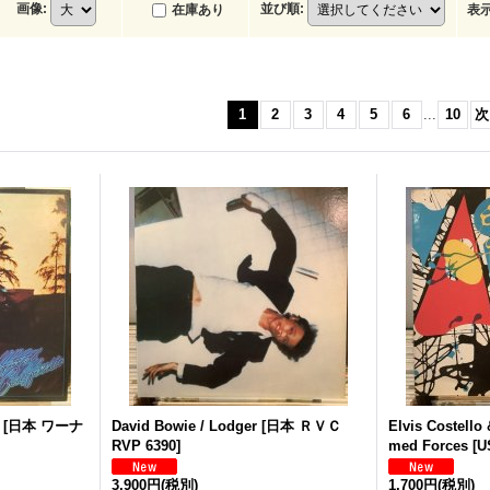
画像
:
並び順
:
在庫あり
表
1
2
3
4
5
6
...
10
次
[
日本 ワーナ
David Bowie / Lodger
[
日本 ＲＶＣ
Elvis Costello 
RVP 6390
]
med Forces
[
U
3,900円
(税別)
1,700円
(税別)