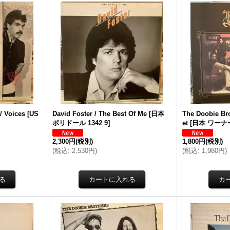
/ Voices
[
US
David Foster / The Best Of Me
[
日本
The Doobie Bro
ポリドール 1342 9
]
et
[
日本 ワーナー 
2,300円
(税別)
1,800円
(税別)
(
税込
:
2,530円
)
(
税込
:
1,980円
)