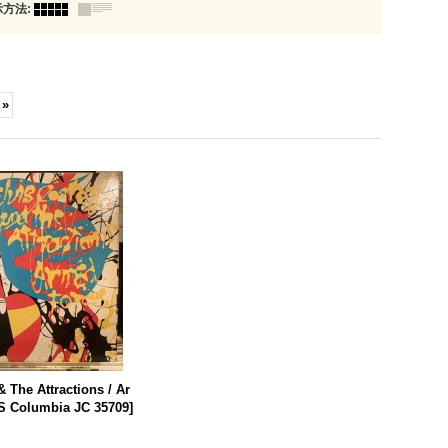
示方法
:
»
& The Attractions / Ar
S Columbia JC 35709
]