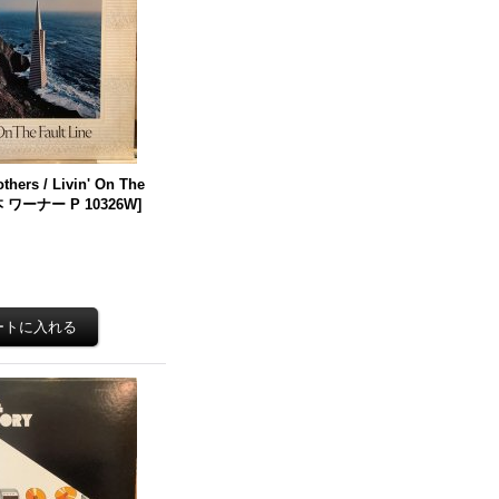
thers / Livin' On The
 ワーナー P 10326W
]