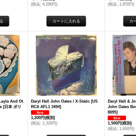
(
税込
:
4,290円
)
(
税込
:
1,870円
)
Layla And Ot
Daryl Hall John Oates / X-Static
[
US
Daryl Hall & Jo
s
[
日本 ポリ
RCA AFL1 3494
]
John Oates Be
8095
]
1,200円
(税別)
(
税込
:
1,320円
)
1,500円
(税別)
(
税込
:
1,650円
)