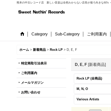
熊本の中古レコード店 新しい音楽は全然わからない店長が後ろ向きな60's ～
Category
Sub-Category
ご利用案内
ホーム
>
新着商品
>
Rock LP
>
D, E, F
特定商取引法表示
D, E, F
[
新着商品
]
ご利用案内
Rock LP (全商品)
メールマガジン
M, N, O
お問い合わせ
Various Artists