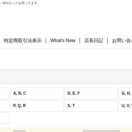
 90'sロックを売ってます
特定商取引法表示
What's New
店長日記
お問い合
A, B, C
D, E, F
G, H, 
P, Q, R
S, T
U, V,