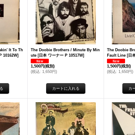
kin' It To Th
The Doobie Brothers / Minute By Min
The Doobie Bro
 10162W
]
ute
[
日本 ワーナー P 10517W
]
Fault Line
[
日本
1,500円
(税別)
1,500円
(税別)
(
税込
:
1,650円
)
(
税込
:
1,650円
)