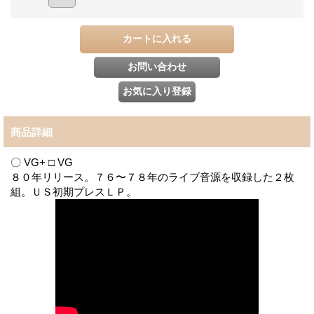
商品詳細
〇 VG+ □ VG
８０年リリース。７６〜７８年のライブ音源を収録した２枚
組。ＵＳ初期プレスＬＰ。