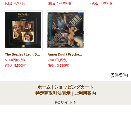
(税込
:
6,380円)
(税込
:
19,800円)
(税込
:
3,190円)
The Beatles / Let It Be (CD Box)
Amon Duul / Psychedelic Undergoround
5,000円
(税別)
2,900円
(税別)
(税込
:
5,500円)
(税込
:
3,190円)
(5件/5件)
ホーム
|
ショッピングカート
特定商取引法表示
|
ご利用案内
PCサイト