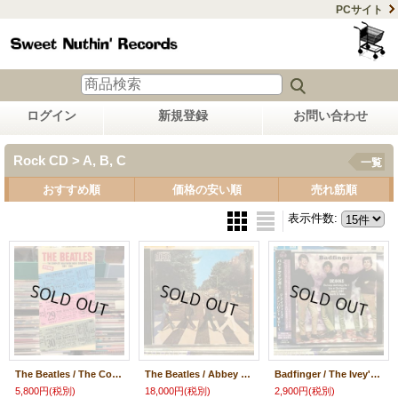
PCサイト
ログイン
新規登録
お問い合わせ
Rock CD > A, B, C
一覧
おすすめ順
価格の安い順
売れ筋順
表示件数
:
The Beatles / The Complete Hollywood Bowl Concerts 1964-1965
The Beatles / Abbey Road
Badfinger / The Ivey's Anthology : Vol. 1
5,800円
(税別)
18,000円
(税別)
2,900円
(税別)