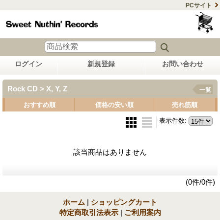
PCサイト
ログイン
新規登録
お問い合わせ
Rock CD > X, Y, Z
一覧
おすすめ順
価格の安い順
売れ筋順
表示件数
:
該当商品はありません
(0件/0件)
ホーム
|
ショッピングカート
特定商取引法表示
|
ご利用案内