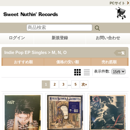
PCサイト
ログイン
新規登録
お問い合わせ
Indie Pop EP Singles > M, N, O
一覧
おすすめ順
価格の安い順
売れ筋順
表示件数
:
...
1
2
3
5
次
»