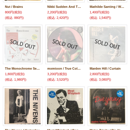
Nut / Brains
Nikki Sudden And The Jacobites / Jangle Town
Mathilde Santing / We Could Send Letters
800円
(税別)
2,200円
(税別)
1,400円
(税別)
(税込
:
880円)
(税込
:
2,420円)
(税込
:
1,540円)
The Monochrome Set / The Jet Set Junta
mxmtoon / True Colors (From Life Is Strange)
Marden Hill / Curtain
1,800円
(税別)
3,200円
(税別)
2,800円
(税別)
(税込
:
1,980円)
(税込
:
3,520円)
(税込
:
3,080円)