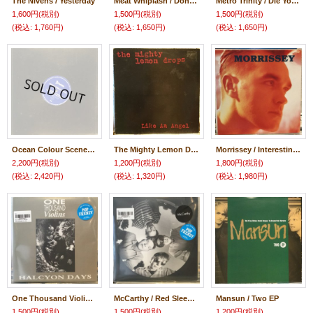
The Nivens / Yesterday
Meat Whiplash / Don't Slip Up
Metro Trinity / Die Young
1,600円
(税別)
1,500円
(税別)
1,500円
(税別)
(税込
:
1,760円)
(税込
:
1,650円)
(税込
:
1,650円)
Ocean Colour Scene / Yesterday Today
The Mighty Lemon Drops / Like An Angel
Morrissey / Interesting Drug
2,200円
(税別)
1,200円
(税別)
1,800円
(税別)
(税込
:
2,420円)
(税込
:
1,320円)
(税込
:
1,980円)
One Thousand Violins / Halcyon Days
McCarthy / Red Sleeping Beauty
Mansun / Two EP
1,500円
(税別)
1,500円
(税別)
1,200円
(税別)