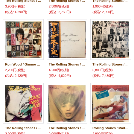
The Rolling Stones / The Rolling Stones
The Rolling Stones / Out Of Our Heads
The Rolling Stones / Black And Blue
3,900円
(税別)
2,500円
(税別)
1,900円
(税別)
(税込
:
4,290円)
(税込
:
2,750円)
(税込
:
2,090円)
Ron Wood / Gimme Some Neck
The Rolling Stones / Beggars Banquet
The Rolling Stones / Exile On Main St.
2,200円
(税別)
4,200円
(税別)
6,800円
(税別)
(税込
:
2,420円)
(税込
:
4,620円)
(税込
:
7,480円)
The Rolling Stones / Love You Live
The Rolling Stones / Goats Head Soup
Rolling Stones / Made In The Shade
2,900円
(税別)
2,000円
(税別)
2,900円
(税別)