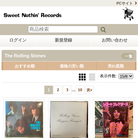
PCサイト
ログイン
新規登録
お問い合わせ
The Rolling Stones
一覧
おすすめ順
価格の安い順
売れ筋順
表示件数
:
...
1
2
3
10
次
»