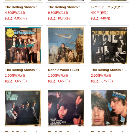
The Rolling Stones / Vol. 2
The Rolling Stones / Beggars Banquet
レコード・コレクターズ / JAN.,1997 Vol.16, No.1
4,500円
(税別)
9,800円
(税別)
400円
(税別)
(税込
:
4,950円)
(税込
:
10,780円)
(税込
:
440円)
The Rolling Stones / (I Can't Get No) Satisfaction
Ronnie Wood / 1234
The Rolling Stones / The Rolling Stones, Now!
1,500円
(税別)
1,500円
(税別)
2,500円
(税別)
(税込
:
1,650円)
(税込
:
1,650円)
(税込
:
2,750円)