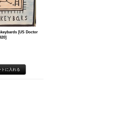
nkeybards
[
US Doctor
920
]