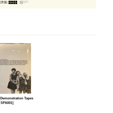
示方法
:
/ Demonstration Tapes
 SPA001
]