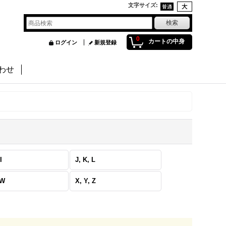
文字サイズ
:
0
カートの中身
ログイン
新規登録
わせ
I
J, K, L
 W
X, Y, Z