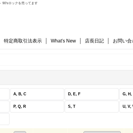
 90'sロックを売ってます
特定商取引法表示
What's New
店長日記
お問い合
A, B, C
D, E, F
G, H, 
P, Q, R
S, T
U, V,