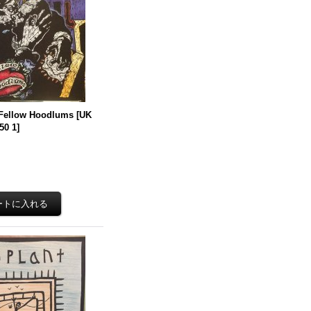
 Fellow Hoodlums
[
UK
50 1
]