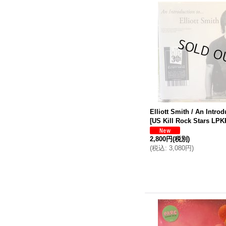
Elliott Smith / An Introd
[
US Kill Rock Stars LP
2,800円
(税別)
(
税込
:
3,080円
)