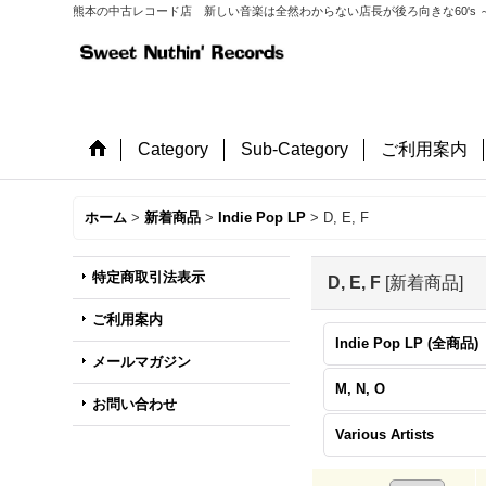
熊本の中古レコード店 新しい音楽は全然わからない店長が後ろ向きな60's ～
Category
Sub-Category
ご利用案内
ホーム
>
新着商品
>
Indie Pop LP
>
D, E, F
特定商取引法表示
D, E, F
[
新着商品
]
ご利用案内
Indie Pop LP (全商品)
メールマガジン
M, N, O
お問い合わせ
Various Artists