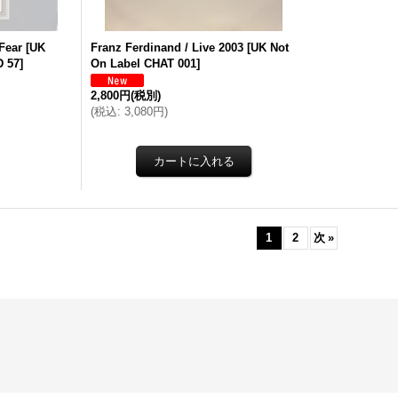
 Fear
[
UK
Franz Ferdinand / Live 2003
[
UK Not
D 57
]
On Label CHAT 001
]
2,800円
(税別)
(
税込
:
3,080円
)
1
2
次
»