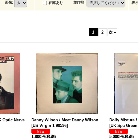
画像
:
並び順
:
在庫あり
表
1
2
次
»
 Optic Nerve
Danny Wilson / Meet Danny Wilson
Dolly Mixture 
[
US Virgin 1 90596
]
[
UK Spa Green
1,800円
(税別)
5,000円
(税別)