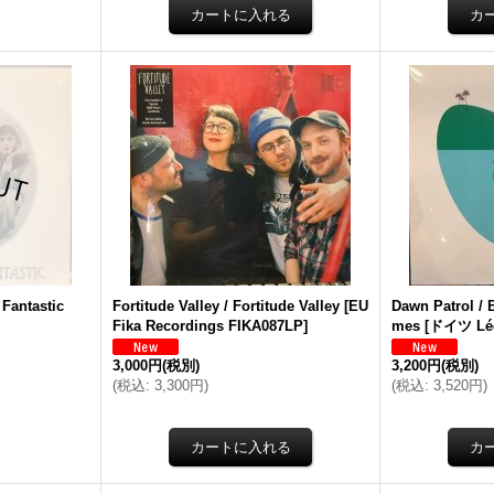
 Fantastic
Fortitude Valley / Fortitude Valley
[
EU
Dawn Patrol / 
Fika Recordings FIKA087LP
]
mes
[
ドイツ Lég
3,000円
(税別)
3,200円
(税別)
(
税込
:
3,300円
)
(
税込
:
3,520円
)