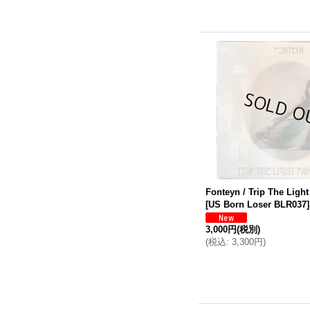
Fonteyn / Trip The Light
[
US Born Loser BLR037
]
3,000円
(税別)
(
税込
:
3,300円
)