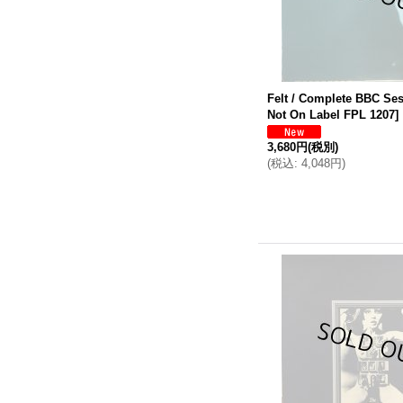
Felt / Complete BBC Se
Not On Label FPL 1207
]
3,680円
(税別)
(
税込
:
4,048円
)