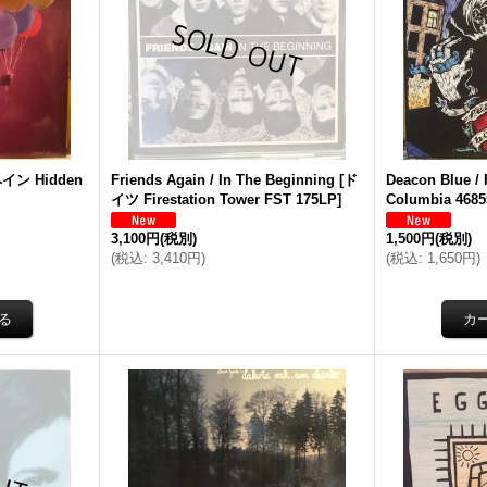
イン Hidden
Friends Again / In The Beginning
[
ド
Deacon Blue /
イツ Firestation Tower FST 175LP
]
Columbia 4685
3,100円
(税別)
1,500円
(税別)
(
税込
:
3,410円
)
(
税込
:
1,650円
)