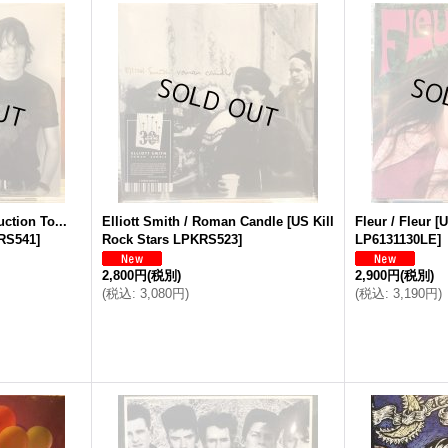
uction To...
Elliott Smith / Roman Candle
[
US Kill
Fleur / Fleur
[
U
KRS541
]
Rock Stars LPKRS523
]
LP6131130LE
]
2,800円
(税別)
2,900円
(税別)
(
税込
:
3,080円
)
(
税込
:
3,190円
)