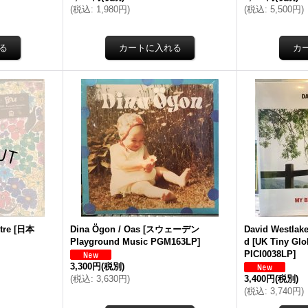
(
税込
:
1,980円
)
(
税込
:
5,500円
)
tre
[
日本
Dina Ögon / Oas
[
スウェーデン
David Westlake
Playground Music PGM163LP
]
d
[
UK Tiny Glo
PICI0038LP
]
3,300円
(税別)
(
税込
:
3,630円
)
3,400円
(税別)
(
税込
:
3,740円
)