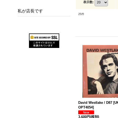
表示数
:
私が店長です
25
件
David Westlake / D87
[
UK
OPT4054
]
3,600円
(税別)