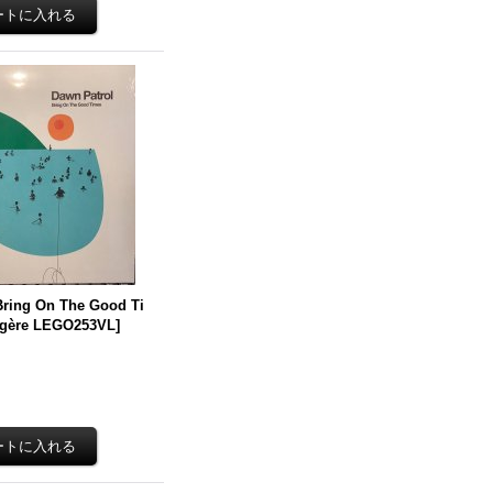
Bring On The Good Ti
ère LEGO253VL
]