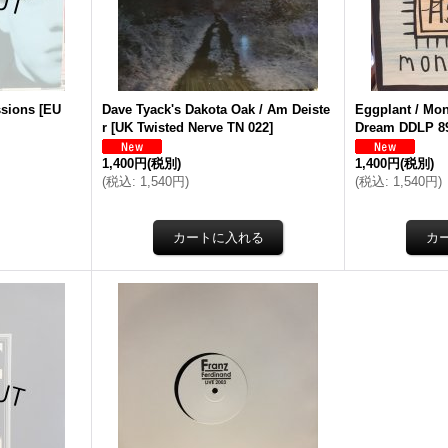
ssions
[
EU
Dave Tyack's Dakota Oak / Am Deiste
Eggplant / Mo
r
[
UK Twisted Nerve TN 022
]
Dream DDLP 8
1,400円
(税別)
1,400円
(税別)
(
税込
:
1,540円
)
(
税込
:
1,540円
)