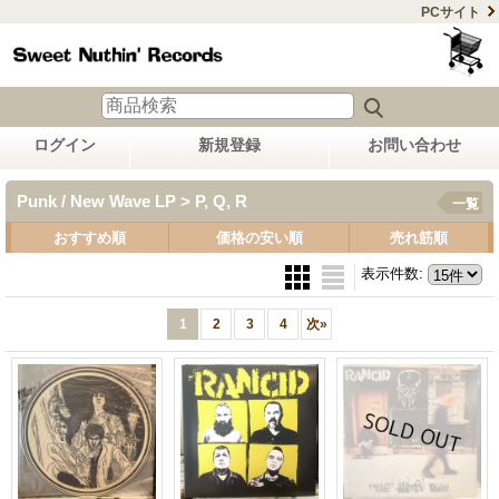
PCサイト
ログイン
新規登録
お問い合わせ
Punk / New Wave LP > P, Q, R
一覧
おすすめ順
価格の安い順
売れ筋順
表示件数
:
1
2
3
4
次
»