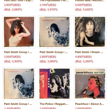
Pere Ubu / Don't Expect Art
The Psychedelic Furs / Mirror Moves
Poison Idea / Record Collectors Are Pretentious Assholes
2,800円
(税別)
2,700円
(税別)
5,000円
(税別)
(税込
:
3,080円)
(税込
:
2,970円)
(税込
:
5,500円)
Patti Smith Group / Easter
Patti Smith Group / Wave
Patti Smith / Dream Of Life
3,000円
(税別)
2,800円
(税別)
4,800円
(税別)
(税込
:
3,300円)
(税込
:
3,080円)
(税込
:
5,280円)
Patti Smith Group / Wave
The Police ‎/ Reggatta De Blanc
Peachfuzz / About A Bird
2,200円
(税別)
2,000円
(税別)
2,000円
(税別)