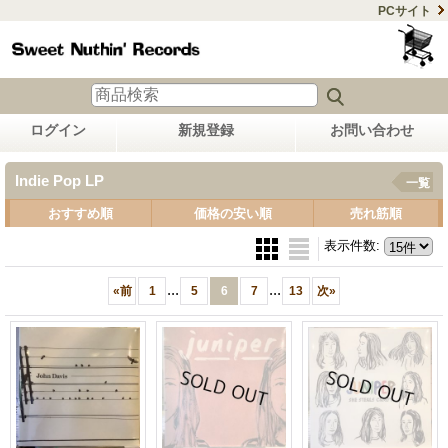
PCサイト
ログイン
新規登録
お問い合わせ
Indie Pop LP
一覧
おすすめ順
価格の安い順
売れ筋順
表示件数
:
...
...
«
前
1
5
6
7
13
次
»