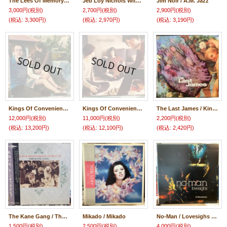
The Lees Of Memory / Unnecessary Evil
Jeb Loy Nichols With Cold Diamond & Mink / Jeb Loy
Jim Noir / A.M. Jazz
3,000円
(税別)
2,700円
(税別)
2,900円
(税別)
(税込
:
3,300円)
(税込
:
2,970円)
(税込
:
3,190円)
Kings Of Convenience / Quiet Is The New Loud
Kings Of Convenience / Riot On An Empty Street
The Last James / Kindergarten
12,000円
(税別)
11,000円
(税別)
2,200円
(税別)
(税込
:
13,200円)
(税込
:
12,100円)
(税込
:
2,420円)
The Kane Gang / The Bad And Lowdown World Of The Kane Gang
Mikado / Mikado
No-Man / Lovesighs - An Entertainment
1,500円
(税別)
2,500円
(税別)
4,000円
(税別)