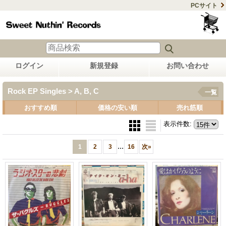
PCサイト
ログイン
新規登録
お問い合わせ
Rock EP Singles > A, B, C
一覧
おすすめ順
価格の安い順
売れ筋順
表示件数
:
...
1
2
3
16
次
»