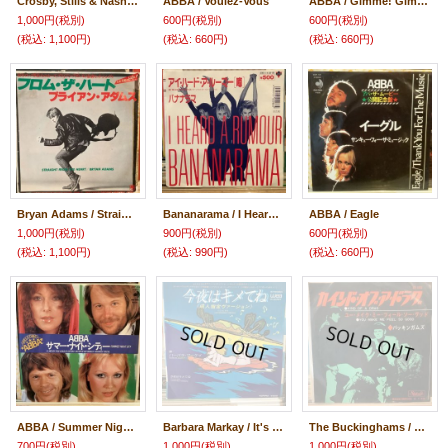
Crosby, Stills & Nash / Suite: Judy Blue Eyes
ABBA / Voulez-Vous
ABBA / Gimme! Gimme! Gimme!
1,000円
(税別)
600円
(税別)
600円
(税別)
(税込
:
1,100円)
(税込
:
660円)
(税込
:
660円)
Bryan Adams ‎/ Straight From The Heart
Bananarama / I Heard A Rumour
ABBA / Eagle
1,000円
(税別)
900円
(税別)
600円
(税別)
(税込
:
1,100円)
(税込
:
990円)
(税込
:
660円)
ABBA / Summer Night City
Barbara Markay / It's All Rite...
The Buckinghams / Kind Of A Drag
700円
(税別)
1,000円
(税別)
1,000円
(税別)