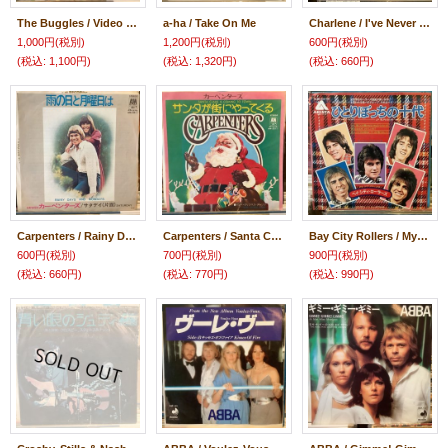
The Buggles / Video Killed The Radio Star
a-ha / Take On Me
Charlene / I've Never Been To Me
1,000円
(税別)
1,200円
(税別)
600円
(税別)
(税込
:
1,100円)
(税込
:
1,320円)
(税込
:
660円)
Carpenters / Rainy Days And Mondays
Carpenters / Santa Claus Is Coming To Town
Bay City Rollers ‎/ My Teenage Heart
600円
(税別)
700円
(税別)
900円
(税別)
(税込
:
660円)
(税込
:
770円)
(税込
:
990円)