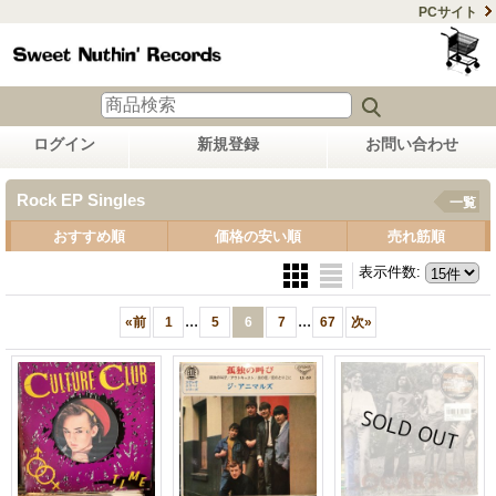
PCサイト
ログイン
新規登録
お問い合わせ
Rock EP Singles
一覧
おすすめ順
価格の安い順
売れ筋順
表示件数
:
...
...
«
前
1
5
6
7
67
次
»