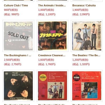
Culture Club / Time
The Animals / Inside-Looking Out
Bocaraca / Cahuita
900円
(税別)
1,000円
(税別)
1,900円
(税別)
(税込
:
990円)
(税込
:
1,100円)
(税込
:
2,090円)
The Buckinghams / Lawdy Miss Clawdy
Creedence Clearwater Revival / Proud Mary
The Beatles / The Beatles' Million Sellers
2,500円
(税別)
1,600円
(税別)
1,200円
(税別)
(税込
:
2,750円)
(税込
:
1,760円)
(税込
:
1,320円)