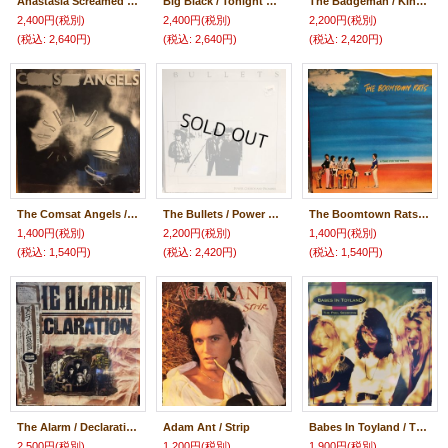
Anastasia Screamed / Laughing Down The Limehouse
Big Black / Tonight We Walked With Giants
The Badgeman / Kings Of The Desert
2,400円
(税別)
2,400円
(税別)
2,200円
(税別)
(税込
:
2,640円)
(税込
:
2,640円)
(税込
:
2,420円)
The Comsat Angels / Chasing Shadows
The Bullets / Power Chords And Promises
The Boomtown Rats / A Tonic For The Troops
1,400円
(税別)
2,200円
(税別)
1,400円
(税別)
(税込
:
1,540円)
(税込
:
2,420円)
(税込
:
1,540円)
The Alarm / Declaration
Adam Ant / Strip
Babes In Toyland / The Peel Sessions
2,500円
(税別)
1,200円
(税別)
1,900円
(税別)