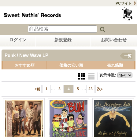
PCサイト
ログイン
新規登録
お問い合わせ
Punk / New Wave LP
一覧
おすすめ順
価格の安い順
売れ筋順
表示件数
:
...
...
«
前
1
3
4
5
23
次
»