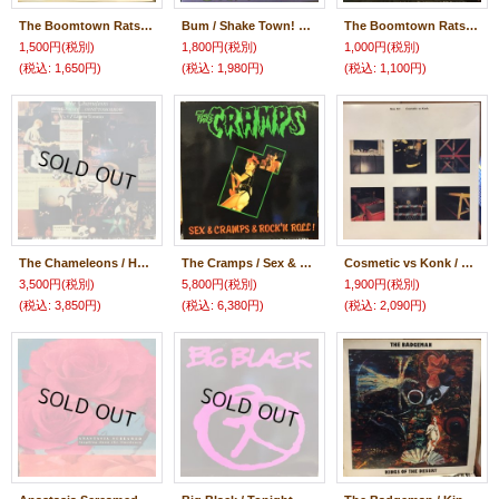
The Boomtown Rats / In The Long Grass
Bum / Shake Town! Recorded Live
The Boomtown Rats / The Fine Art Of Surfacing
1,500円
(税別)
1,800円
(税別)
1,000円
(税別)
(税込
:
1,650円)
(税込
:
1,980円)
(税込
:
1,100円)
The Chameleons / Here Today... Gone Tomorrow + Live In Toronto
The Cramps / Sex & Cramps & Rock 'N Roll !
Cosmetic vs Konk / Now N.Y.
3,500円
(税別)
5,800円
(税別)
1,900円
(税別)
(税込
:
3,850円)
(税込
:
6,380円)
(税込
:
2,090円)