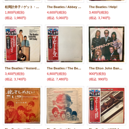
松岡計井子 / ゲット・バック - ビートルズをうたう 第2集
The Beatles / Abbey Road
The Beatles / Help!
1,800円
(税別)
4,600円
(税別)
3,400円
(税別)
(税込
:
1,980円)
(税込
:
5,060円)
(税込
:
3,740円)
The Beatles / Yesterday And Today
The Beatles / The Beatles
The Elton John Band / Philadelphia Freedom
3,400円
(税別)
6,800円
(税別)
900円
(税別)
(税込
:
3,740円)
(税込
:
7,480円)
(税込
:
990円)