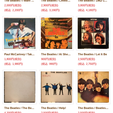
The Beatles / I Want To Hold Your Hand
The Beatles / Cinelogue From The Original Soundtrack "Yellow Submarine"
The Beatles / 1962-1966
2,000円
(税別)
2,900円
(税別)
3,800円
(税別)
(税込
:
2,200円)
(税込
:
3,190円)
(税込
:
4,180円)
Paul McCartney / Take It Away
The Beatles / At Shea Stadium + Magical Mystery Tour
The Beatles / Let It Be
1,800円
(税別)
900円
(税別)
2,500円
(税別)
(税込
:
1,980円)
(税込
:
990円)
(税込
:
2,750円)
The Beatles / The Beatles
The Beatles / Help!
The Beatles / Beatles For Sale
4,200円
(税別)
2,500円
(税別)
2,500円
(税別)