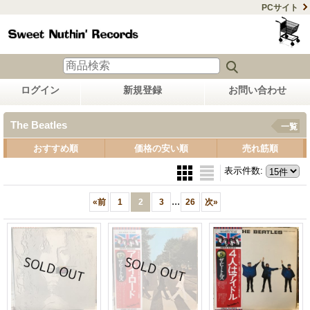
PCサイト
ログイン
新規登録
お問い合わせ
The Beatles
一覧
おすすめ順
価格の安い順
売れ筋順
表示件数
:
...
«
前
1
2
3
26
次
»