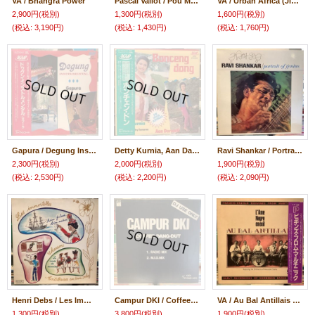
VA / Bhangra Power
Pascal Vallot / Pou Mwen
VA / Urban Africa (Jive Hits Of The Townships)
2,900円
(税別)
1,300円
(税別)
1,600円
(税別)
(税込
:
3,190円)
(税込
:
1,430円)
(税込
:
1,760円)
Gapura / Degung Instrumental
Detty Kurnia, Aan Darwati / Bonceng Dong
Ravi Shankar / Portrait Of Genius
2,300円
(税別)
2,000円
(税別)
1,900円
(税別)
(税込
:
2,530円)
(税込
:
2,200円)
(税込
:
2,090円)
Henri Debs / Les Immortelles Chansons Antillaises Par Henri Debs
Campur DKI / Coffee Dangdut
VA / Au Bal Antillais (Franco-Creole Biguines From Martinique)
1,300円
(税別)
3,800円
(税別)
1,900円
(税別)