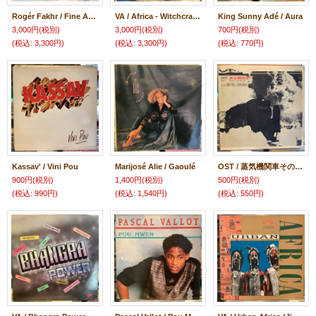
Rogér Fakhr / Fine Anyway
VA / Africa - Witchcraft & Ritual Music
King Sunny Adé / Aura
3,000円
(税別)
3,000円
(税別)
700円
(税別)
(税込
:
3,300円)
(税込
:
3,300円)
(税込
:
770円)
Kassav' / Vini Pou
Marijosé Alie / Gaoulé
OST / 蒸気機関車その栄光と挽歌
900円
(税別)
1,400円
(税別)
500円
(税別)
(税込
:
990円)
(税込
:
1,540円)
(税込
:
550円)