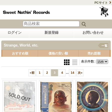
PCサイト
ログイン
新規登録
お問い合わせ
Strange, World, etc.
一覧
おすすめ順
価格の安い順
売れ筋順
表示件数
:
...
«
前
1
2
3
4
14
次
»