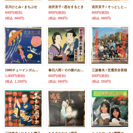
石川ひとみ / まちぶせ
吉沢京子 / 恋をするとき
吉沢京子 / そっとしといてネ！
600円
(税別)
900円
(税別)
600円
(税別)
(税込
:
660円)
(税込
:
990円)
(税込
:
660円)
1980チューインガム・カンパニー / その後のかぐや姫
春日八郎 / その後のお富さん
三波春夫 / 交通安全音頭
1,000円
(税別)
600円
(税別)
500円
(税別)
(税込
:
1,100円)
(税込
:
660円)
(税込
:
550円)