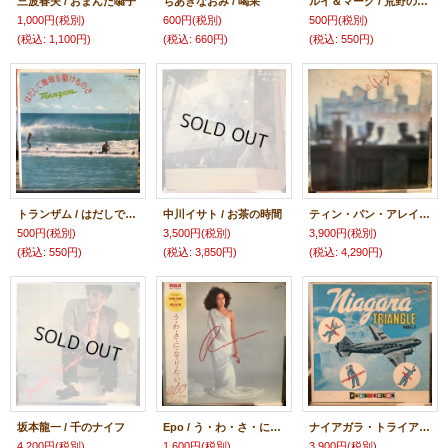
三波春夫 / おまんた囃子
ちあきなおみ / 喝采
ルイ＆マーク / 荒野の少年
1,000円
(税別)
600円
(税別)
500円
(税別)
(税込
:
1,100円)
(税込
:
660円)
(税込
:
550円)
トランザム / はだしで地球を駆けるのさ
中川イサト / お茶の時間
ティン・パン・アレイ / キャラメル・ママ
500円
(税別)
3,500円
(税別)
3,900円
(税別)
(税込
:
550円)
(税込
:
3,850円)
(税込
:
4,290円)
坂本龍一 / 千のナイフ
Epo / う・わ・さ・に・な・り・た・い
ナイアガラ・トライアングル / ナイアガラ・トライアングルVOL.1
4,200円
(税別)
1,600円
(税別)
3,900円
(税別)