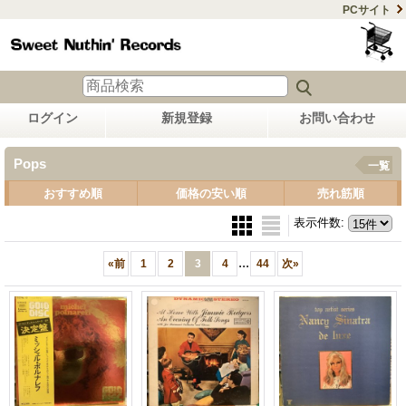
PCサイト
ログイン
新規登録
お問い合わせ
Pops
一覧
おすすめ順
価格の安い順
売れ筋順
表示件数
:
...
«
前
1
2
3
4
44
次
»