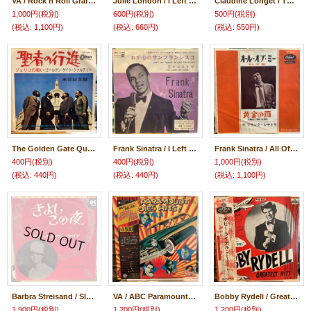
VA / Rock'n'Roll Graffiti Volume 1
Julie London / I Left My Heart In San Francisco
Claudine Longet / The End Of The World
1,000円
(税別)
600円
(税別)
500円
(税別)
(税込
:
1,100円)
(税込
:
660円)
(税込
:
550円)
The Golden Gate Quartet / When The Saints Go Marching In
Frank Sinatra / I Left My Heart In San Francisco
Frank Sinatra / All Of Me
400円
(税別)
400円
(税別)
1,000円
(税別)
(税込
:
440円)
(税込
:
440円)
(税込
:
1,100円)
Barbra Streisand / Sleep In Heavenly Peace (Silent Night)
VA / ABC Paramount Oldies Hits! Vol. 4
Bobby Rydell / Greatest Hits
1,900円
(税別)
1,200円
(税別)
1,200円
(税別)