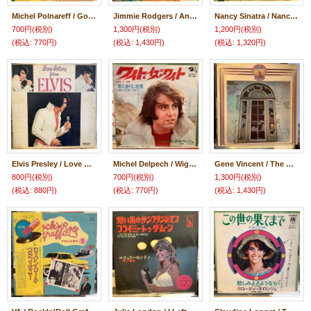
Michel Polnareff / Gold Disc
Jimmie Rodgers / An Evening Of Folk Songs
Nancy Sinatra / Nancy Sinatra De Luxe
700円
(税別)
1,300円
(税別)
1,200円
(税別)
(税込
:
770円)
(税込
:
1,430円)
(税込
:
1,320円)
Elvis Presley / Love Letters From Elvis
Michel Delpech / Wight Is Wight
Gene Vincent / The Day The World Turned Blue
800円
(税別)
700円
(税別)
1,300円
(税別)
(税込
:
880円)
(税込
:
770円)
(税込
:
1,430円)