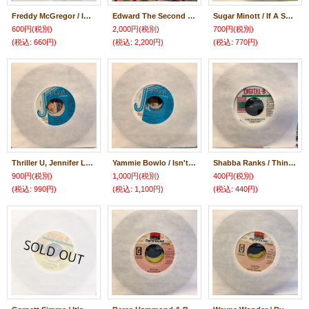
Freddy McGregor / In The Mix
Edward The Second And The Red Hot Polkas / Polkasteady
Sugar Minott / If A So We A Go Live
600円
(税別)
2,000円
(税別)
700円
(税別)
(税込
:
660円)
(税込
:
2,200円)
(税込
:
770円)
Thriller U, Jennifer Lara, Johnny Nice / Sex You Up
Yammie Bowlo / Isn't She Lovely
Shabba Ranks / Think You Having It All
900円
(税別)
1,000円
(税別)
400円
(税別)
(税込
:
990円)
(税込
:
1,100円)
(税込
:
440円)