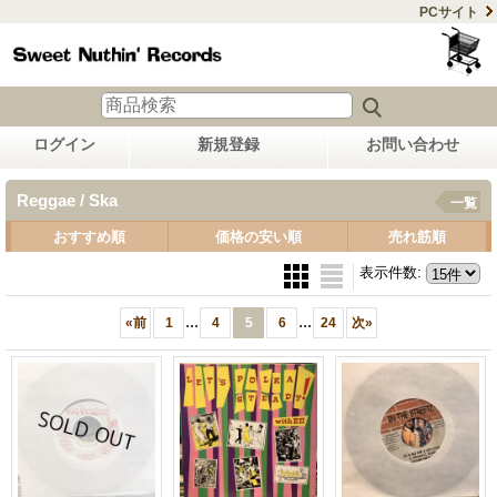
PCサイト
ログイン
新規登録
お問い合わせ
Reggae / Ska
一覧
おすすめ順
価格の安い順
売れ筋順
表示件数
:
...
...
«
前
1
4
5
6
24
次
»