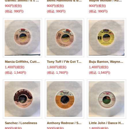
Garnett Simms / It's Growing
Beres Hammond & Buju Banton / Who Say
Wayne Wonder / Rumours
900円
(税別)
900円
(税別)
900円
(税別)
(税込
:
990円)
(税込
:
990円)
(税込
:
990円)
Marcia Griffiths, Cutty Ranks / Really Toghether
Tony Tuff / I'Ve Got To Get You
Buju Banton, Wayne Wonder / Bonifide Love
1,400円
(税別)
1,600円
(税別)
1,400円
(税別)
(税込
:
1,540円)
(税込
:
1,760円)
(税込
:
1,540円)
Sanchez / Loneliness
Anthony Redrose / Simmer Down
Little John / Dance Hall Style
800円
(税別)
500円
(税別)
1,800円
(税別)