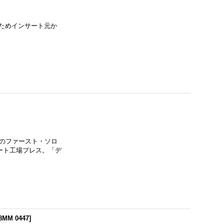
るためインサート元か
物のファースト・ソロ
ート工場プレス。「デ
MM 0447
]