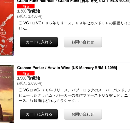
Grand Funk Railroad / Grand Funk
[
日本 東芝ＥＭＩ ECS 40035
1,300円
(税別)
(
税込
:
1,430円
)
〇 VG+ □ VG+ ８６年リリース。６９年セカンドＬＰの廉価リ
せん。
Graham Parker / Howlin Wind
[
US Mercury SRM 1 1095
]
1,900円
(税別)
(
税込
:
2,090円
)
〇 VG □ VG- ７６年リリース。パブ・ロックのスーパーバンド
ビューしたグラハム・パーカーの傑作ファーストＵＳ盤ＬＰ。ニ
ース。収録曲はどれもクラシック…