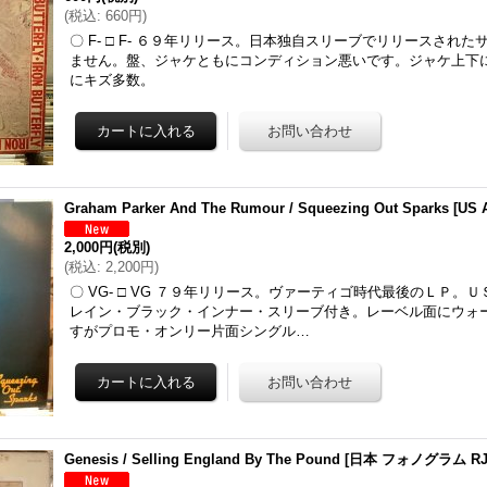
(
税込
:
660円
)
〇 F- □ F- ６９年リリース。日本独自スリーブでリリースされ
ません。盤、ジャケともにコンディション悪いです。ジャケ上下
にキズ多数。
Graham Parker And The Rumour / Squeezing Out Sparks
[
US A
2,000円
(税別)
(
税込
:
2,200円
)
〇 VG- □ VG ７９年リリース。ヴァーティゴ時代最後のＬＰ。
レイン・ブラック・インナー・スリーブ付き。レーベル面にウォ
すがプロモ・オンリー片面シングル…
Genesis / Selling England By The Pound
[
日本 フォノグラム RJ 