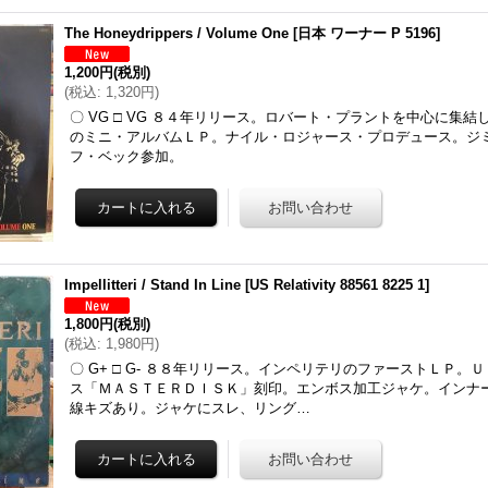
The Honeydrippers / Volume One
[
日本 ワーナー P 5196
]
1,200円
(税別)
(
税込
:
1,320円
)
〇 VG □ VG ８４年リリース。ロバート・プラントを中心に集
のミニ・アルバムＬＰ。ナイル・ロジャース・プロデュース。ジ
フ・ベック参加。
Impellitteri / Stand In Line
[
US Relativity 88561 8225 1
]
1,800円
(税別)
(
税込
:
1,980円
)
〇 G+ □ G- ８８年リリース。インペリテリのファーストＬＰ。
ス「ＭＡＳＴＥＲＤＩＳＫ」刻印。エンボス加工ジャケ。インナ
線キズあり。ジャケにスレ、リング…