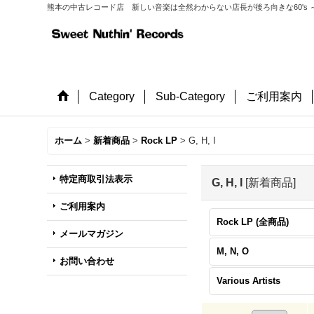
熊本の中古レコード店 新しい音楽は全然わからない店長が後ろ向きな60's ～
Category
Sub-Category
ご利用案内
ホーム
>
新着商品
>
Rock LP
>
G, H, I
特定商取引法表示
G, H, I
[
新着商品
]
ご利用案内
Rock LP (全商品)
メールマガジン
M, N, O
お問い合わせ
Various Artists