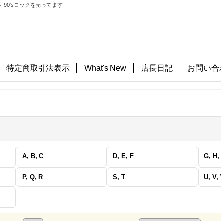
 90'sロックを売ってます
特定商取引法表示
What's New
店長日記
お問い合
A, B, C
D, E, F
G, H, 
P, Q, R
S, T
U, V,