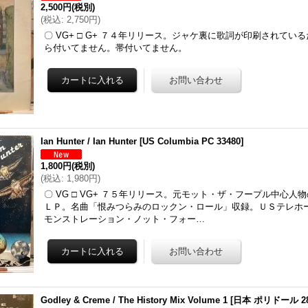
2,500円
(税別)
(
税込
:
2,750円
)
〇 VG+ □ G+ ７４年リリース。ジャケ裏に歌詞が印刷されてい
ら付いてません。帯付いてません。
Ian Hunter / Ian Hunter
[
US Columbia PC 33480
]
1,800円
(税別)
(
税込
:
1,980円
)
〇 VG □ VG+ ７５年リリース。元モット・ザ・フープル中心人
ＬＰ。名曲「恨みつらみのロックン・ロール」収録。ＵＳテレホ
モンストレーション・ノット・フォー…
Godley & Creme / The History Mix Volume 1
[
日本 ポリドール 28