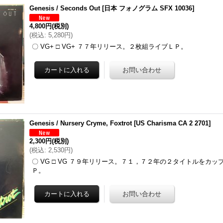
Genesis / Seconds Out
[
日本 フォノグラム SFX 10036
]
4,800円
(税別)
(
税込
:
5,280円
)
〇 VG+ □ VG+ ７７年リリース。２枚組ライブＬＰ。
Genesis / Nursery Cryme, Foxtrot
[
US Charisma CA 2 2701
]
2,300円
(税別)
(
税込
:
2,530円
)
〇 VG □ VG ７９年リリース。７１，７２年の２タイトルをカ
Ｐ。