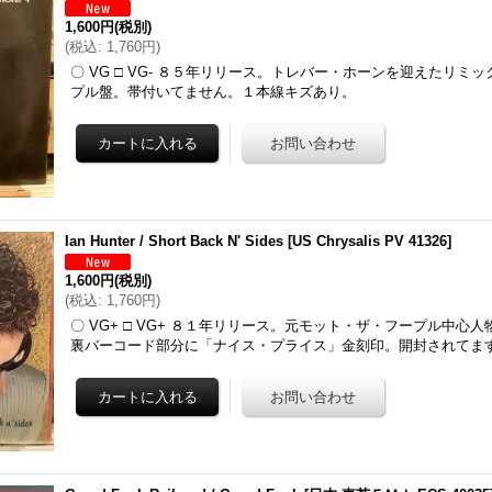
1,600円
(税別)
(
税込
:
1,760円
)
〇 VG □ VG- ８５年リリース。トレバー・ホーンを迎えたリミ
プル盤。帯付いてません。１本線キズあり。
Ian Hunter / Short Back N' Sides
[
US Chrysalis PV 41326
]
1,600円
(税別)
(
税込
:
1,760円
)
〇 VG+ □ VG+ ８１年リリース。元モット・ザ・フープル中心
裏バーコード部分に「ナイス・プライス」金刻印。開封されてま