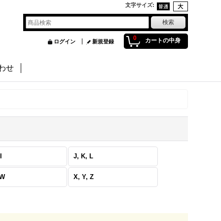
文字サイズ
:
0
カートの中身
ログイン
新規登録
わせ
I
J, K, L
 W
X, Y, Z