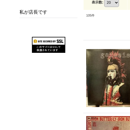
表示数
:
私が店長です
105
件