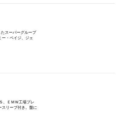
結したスーパーグループ
ミー・ペイジ、ジェ
ＵＳ、ＥＭＷ工場プレ
ースリーブ付き。盤に