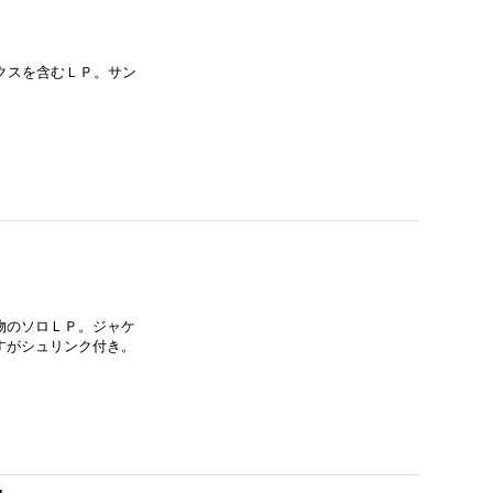
ックスを含むＬＰ。サン
人物のソロＬＰ。ジャケ
すがシュリンク付き。