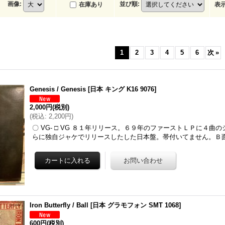
画像
:
並び順
:
在庫あり
表
1
2
3
4
5
6
次
»
Genesis / Genesis
[
日本 キング K16 9076
]
2,000円
(税別)
(
税込
:
2,200円
)
〇 VG- □ VG ８１年リリース。６９年のファーストＬＰに４曲
らに独自ジャケでリリースしたした日本盤。帯付いてません。Ｂ
Iron Butterfly / Ball
[
日本 グラモフォン SMT 1068
]
600円
(税別)