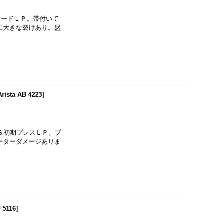
たサードＬＰ。帯付いて
に大きな裂けあり。盤
rista AB 4223
]
ＵＳ初期プレスＬＰ。プ
ーターダメージありま
5116
]