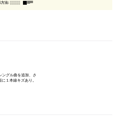
示方法
:
のシングル曲を追加、さ
面に１本線キズあり。