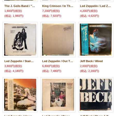
The J. Geils Band / "Live" Full House
King Crimson / In The Court Of The Crimson King
Led Zeppelin / Led Zeppelin III
1,800円
(税別)
7,200円
(税別)
4,200円
(税別)
(税込
:
1,980円)
(税込
:
7,920円)
(税込
:
4,620円)
Led Zeppelin / Stairway To Heaven
Led Zeppelin / Out Through The Back Door
Jeff Beck / Wired
3,800円
(税別)
6,800円
(税別)
2,000円
(税別)
(税込
:
4,180円)
(税込
:
7,480円)
(税込
:
2,200円)