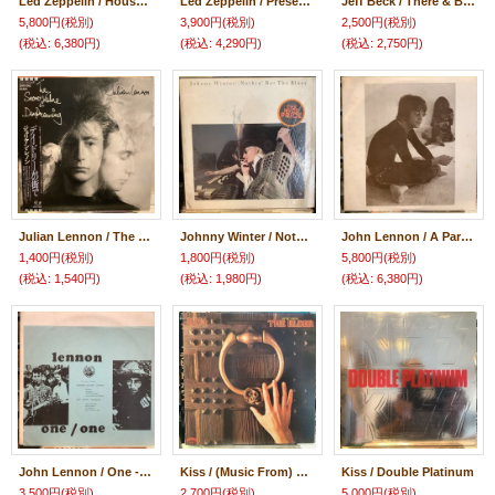
Led Zeppelin / Houses Of The Holy
Led Zeppelin / Presence
Jeff Beck / There & Back
5,800円
(税別)
3,900円
(税別)
2,500円
(税別)
(税込
:
6,380円)
(税込
:
4,290円)
(税込
:
2,750円)
Julian Lennon ‎/ The Secret Value Of Daydreaming
Johnny Winter / Nothin' But The Blues
John Lennon / A Parlophone Rehearsal Session/A Guitar's All Right John But/One To One Concert
1,400円
(税別)
1,800円
(税別)
5,800円
(税別)
(税込
:
1,540円)
(税込
:
1,980円)
(税込
:
6,380円)
John Lennon / One - One
Kiss / (Music From) The Elder
Kiss ‎/ Double Platinum
3,500円
(税別)
2,700円
(税別)
5,000円
(税別)