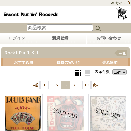
PCサイト
ログイン
新規登録
お問い合わせ
Rock LP > J, K, L
一覧
おすすめ順
価格の安い順
売れ筋順
表示件数
:
...
...
«
前
1
5
6
7
19
次
»