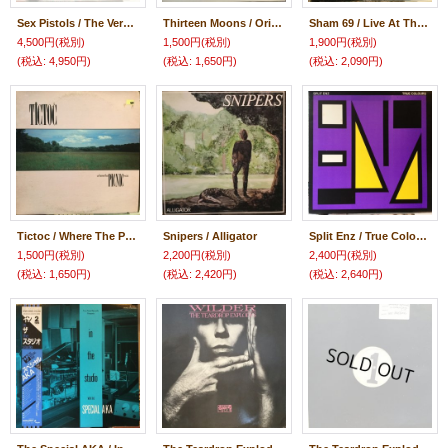
Sex Pistols / The Very Best Of Sex Pistols And We Don't Care
Thirteen Moons / Origins
Sham 69 / Live At The Roxy Club
4,500円
(税別)
1,500円
(税別)
1,900円
(税別)
(税込
:
4,950円)
(税込
:
1,650円)
(税込
:
2,090円)
Tictoc / Where The Picnic Was
Snipers / Alligator
Split Enz / True Colours
1,500円
(税別)
2,200円
(税別)
2,400円
(税別)
(税込
:
1,650円)
(税込
:
2,420円)
(税込
:
2,640円)