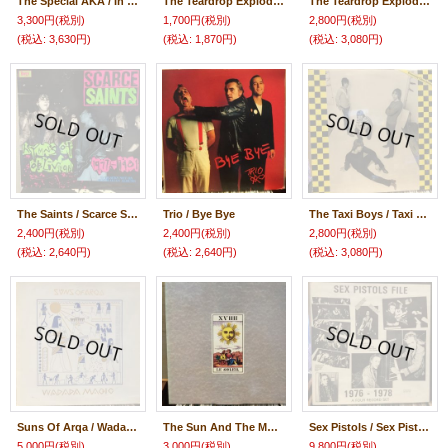
The Special AKA / In The Studio With The Special AKA
The Teardrop Explodes / Wilder
The Teardrop Explodes / Kilimanjaro
3,300円
(税別)
1,700円
(税別)
2,800円
(税別)
(税込
:
3,630円)
(税込
:
1,870円)
(税込
:
3,080円)
The Saints / Scarce Saints : Hymns Of Oblivion 1977 - 1981
Trio / Bye Bye
The Taxi Boys / Taxi Boys
2,400円
(税別)
2,400円
(税別)
2,800円
(税別)
(税込
:
2,640円)
(税込
:
2,640円)
(税込
:
3,080円)
Suns Of Arqa / Wadada Magic
The Sun And The Moon / Le Soleil, La Lune
Sex Pistols / Sex Pistols File (1976 - 1978)
5,000円
(税別)
3,000円
(税別)
9,800円
(税別)