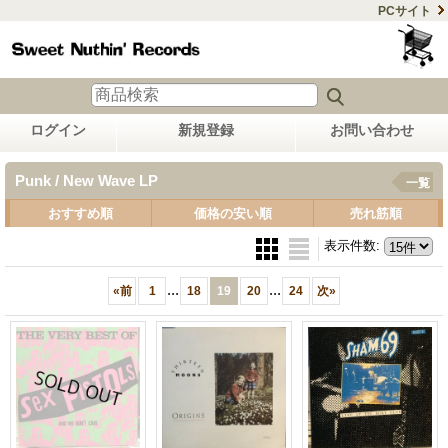
PCサイト
ログイン
新規登録
お問い合わせ
Punk / New Wave LP
一覧
おすすめ順
価格の安い順
売れ筋順
表示件数
:
...
...
«
前
1
18
19
20
24
次
»