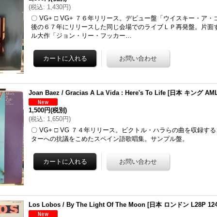
(
税込
:
1,430円
)
〇 VG+ □ VG+ ７６年リリース。デビュー盤「ウイスキー・ア
後の６７年にリリースした同じ会場でのライブＬＰ再発盤。片面
ル大作「ジョン・リー・フッカー…
Joan Baez / Gracias A La Vida : Here's To Life
[
日本 キング AML
1,500円
(税別)
(
税込
:
1,650円
)
〇 VG+ □ VG ７４年リリース。ビクトル・ハラらの曲を収録す
ターへの抗議をこめたスペイン語歌唱集。サンプル盤。
Los Lobos / By The Light Of The Moon
[
日本 ロンドン L28P 12