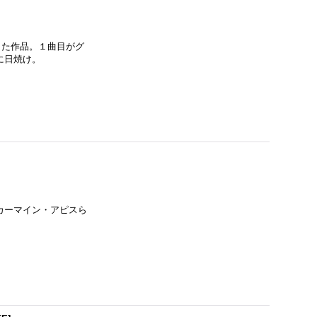
ーした作品。１曲目がグ
に日焼け。
、カーマイン・アピスら