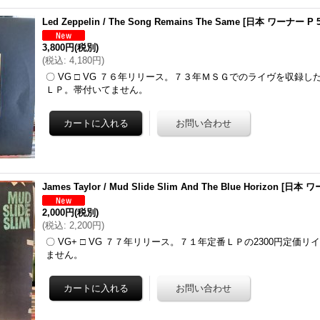
Led Zeppelin / The Song Remains The Same
[
日本 ワーナー P 5
3,800円
(税別)
(
税込
:
4,180円
)
〇 VG □ VG ７６年リリース。７３年ＭＳＧでのライヴを収録
ＬＰ。帯付いてません。
James Taylor / Mud Slide Slim And The Blue Horizon
[
日本 ワー
2,000円
(税別)
(
税込
:
2,200円
)
〇 VG+ □ VG ７７年リリース。７１年定番ＬＰの2300円定価
ません。