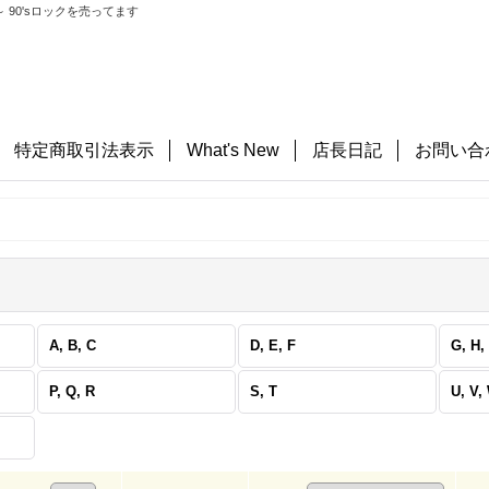
 90'sロックを売ってます
特定商取引法表示
What's New
店長日記
お問い合
A, B, C
D, E, F
G, H, 
P, Q, R
S, T
U, V,