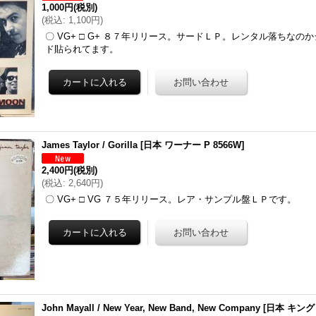
1,000円
(税別)
(
税込
:
1,100円
)
〇 VG+ □ G+ ８７年リリース。サードＬＰ。レンタル落ちなの
ド貼られてます。
James Taylor / Gorilla
[
日本 ワーナー P 8566W
]
2,400円
(税別)
(
税込
:
2,640円
)
〇 VG+ □ VG ７５年リリース。レア・サンプル盤ＬＰです。
John Mayall / New Year, New Band, New Company
[
日本 キング 