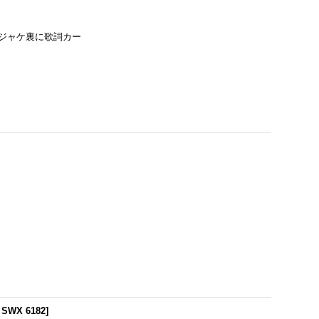
かジャケ裏に歌詞カー
SWX 6182
]