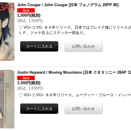
John Cougar / John Cougar
[
日本 フォノグラム 20PP 86
]
1,500円
(税別)
(
税込
:
1,650円
)
〇 VG+ □ VG- ８４年リリース。日本ではブレイク後にリリー
ＬＰ。ジャケ右上にステッカー跡あり。
Justin Hayward / Moving Mountains
[
日本 ＣＢＳソニー 28AP 32
1,500円
(税別)
(
税込
:
1,650円
)
〇 VG+ □ VG+ ８６年リリース。ムーディー・ブルース・メン