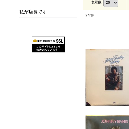
表示数
:
私が店長です
277
件