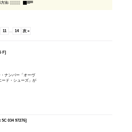
示方法
:
11
...
14
次
»
5 F
]
キー・ナンバー「オーヴ
エード・シューズ」が
5C 034 97276
]