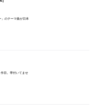
5E
]
ロー」のテーマ曲が日本
の６作目。帯付いてませ