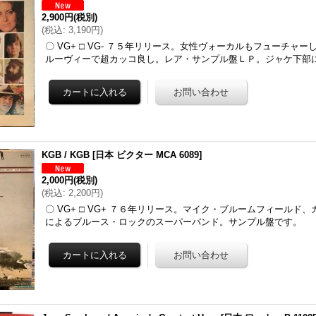
2,900円
(税別)
(
税込
:
3,190円
)
〇 VG+ □ VG- ７５年リリース。女性ヴォーカルもフューチャ
ルーヴィーで超カッコ良し。レア・サンプル盤ＬＰ。ジャケ下部
KGB / KGB
[
日本 ビクター MCA 6089
]
2,000円
(税別)
(
税込
:
2,200円
)
〇 VG+ □ VG+ ７６年リリース。マイク・ブルームフィールド
によるブルース・ロックのスーパーバンド。サンプル盤です。