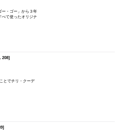
・ゴー・ゴー」から３年
すべて使ったオリジナ
 208
]
ることでチリ・クーデ
49
]