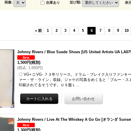
画像
:
並び順
:
在庫あり
表
«
前
1
2
3
4
5
6
7
8
9
10
Johnny Rivers / Blue Suede Shoes
[
US United Artists UA LA07
1,500円
(税別)
(
税込
:
1,650円
)
〇 VG+ □ VG- ７３年リリース。ドラム・ブレイク入りファン
ァー・ザ・ライン」収録。ジャケの写真をめくると「ブルー・ス
印刷されてるそうです。ＵＳ盤Ｌ…
Johnny Rivers / Live At The Whiskey A Go Go
[
オランダ Sunset 
1,300円
(税別)