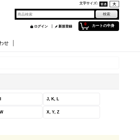
文字サイズ
:
0
カートの中身
ログイン
新規登録
わせ
I
J, K, L
 W
X, Y, Z