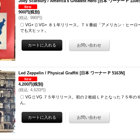
Joey Scarbury / America's Greatest Hero
[
日本 ワーナー P 1108
900円
(税別)
(
税込
:
990円
)
〇 VG+ □ VG+ ８１年リリース。ＴＶ番組「アメリカン・ヒー
でも大ヒット。
Led Zeppelin / Physical Graffiti
[
日本 ワーナー P 5163N
]
4,200円
(税別)
(
税込
:
4,620円
)
〇 VG □ VG ７５年リリース。初の２枚組ＬＰとなった７５年
ん。