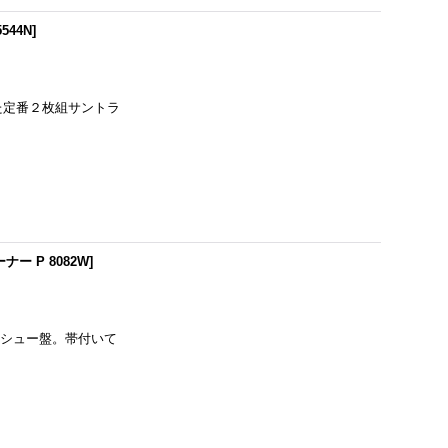
544N
]
した定番２枚組サントラ
ナー P 8082W
]
リイシュー盤。帯付いて