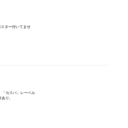
、ポスター付いてませ
盤。「カスバ」レーベル
けあり。