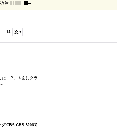
示方法
:
...
14
次
»
録したＬＰ。Ａ面にクラ
ん。
 CBS CBS 32063
]