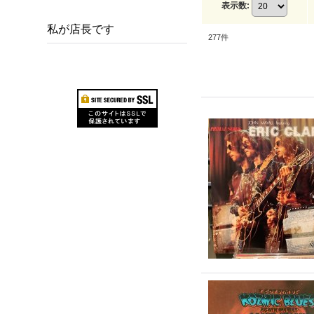
表示数
:
私が店長です
277
件