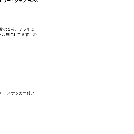
ミリー・クラブ FCPA
ト物の１枚。７６年に
ー印刷されてます。帯
ＬＰ。ステッカー付い