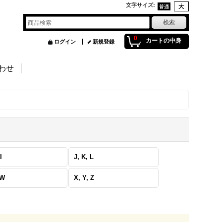
文字サイズ
:
0
カートの中身
ログイン
新規登録
わせ
I
J, K, L
 W
X, Y, Z