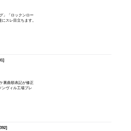
ドッグ」「ロックンロー
盤にスレ目立ちます。
01
]
ャケ裏曲順表記が修正
ソンヴィル工場プレ
392
]