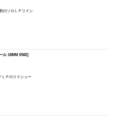
、初のソロＬＰリイシ
ル 18MM 0582
]
ンドＬＰのリイシュー