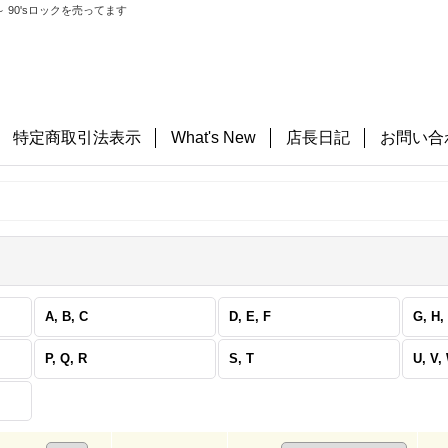
 90'sロックを売ってます
特定商取引法表示
What's New
店長日記
お問い合
A, B, C
D, E, F
G, H, 
P, Q, R
S, T
U, V,