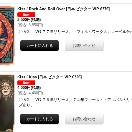
Kiss / Rock And Roll Over
[
日本 ビクター VIP 6376
]
3,500円
(税別)
(
税込
:
3,850円
)
〇 VG- □ VG ７７年リリース。「フィルムワークス」レーベル
Kiss / Kiss
[
日本 ビクター VIP 6326
]
4,000円
(税別)
(
税込
:
4,400円
)
〇 VG- □ VG ７６年リリース。７４年ファースト・アルバムの
ズあり。