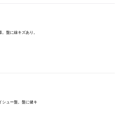
仕様。盤に線キズあり。
リイシュー盤。盤に健キ