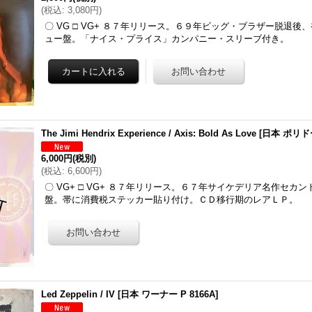
(
税込
:
3,080円
)
〇 VG □ VG+ ８７年リリース。６９年ビッグ・ブラザー脱退後
ュー盤。「ナイス・プライス」カンパニー・スリーブ付き。
The Jimi Hendrix Experience / Axis: Bold As Love
[
日本 ポリドー
6,000円
(税別)
(
税込
:
6,600円
)
〇 VG+ □ VG+ ８７年リリース。６７年サイケデリア名作セカ
盤。帯に消費税ステッカー貼り付け。ＣＤ移行期のレアＬＰ。
Led Zeppelin / IV
[
日本 ワーナー P 8166A
]