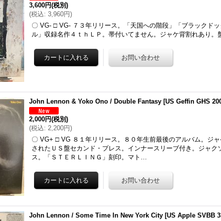
3,600円
(税別)
(
税込
:
3,960円
)
〇 VG- □ VG- ７３年リリース。「天国への階段」「ブラック
ル」収録名作４ｔｈＬＰ。帯付いてません。ジャケ背割れあり。
John Lennon & Yoko Ono / Double Fantasy
[
US Geffin GHS 20
2,000円
(税別)
(
税込
:
2,200円
)
〇 VG+ □ VG ８１年リリース。８０年生前最後のアルバム。ジ
されたＵＳ盤セカンド・プレス。インナースリーブ付き。ジャク
ス。「ＳＴＥＲＬＩＮＧ」刻印。マト…
John Lennon / Some Time In New York City
[
US Apple SVBB 3