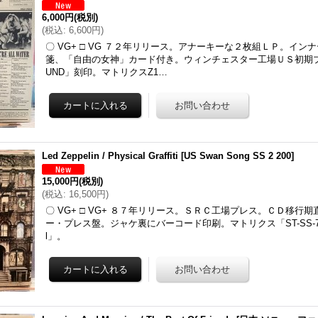
6,000円
(税別)
(
税込
:
6,600円
)
〇 VG+ □ VG ７２年リリース。アナーキーな２枚組ＬＰ。イン
箋、「自由の女神」カード付き。ウィンチェスター工場ＵＳ初期プレ
UND」刻印。マトリクスZ1…
Led Zeppelin / Physical Graffiti
[
US Swan Song SS 2 200
]
15,000円
(税別)
(
税込
:
16,500円
)
〇 VG+ □ VG+ ８７年リリース。ＳＲＣ工場プレス。ＣＤ移行
ー・プレス盤。ジャケ裏にバーコード印刷。マトリクス「ST-SS-753309-
l」。