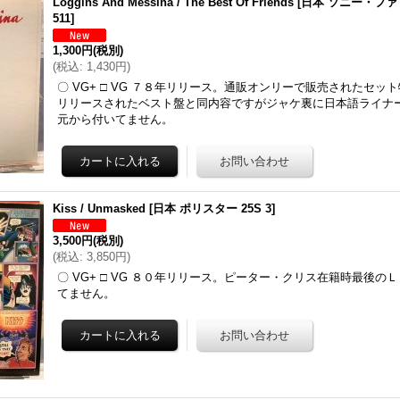
Loggins And Messina / The Best Of Friends
[
日本 ソニー・ファ
511
]
1,300円
(税別)
(
税込
:
1,430円
)
〇 VG+ □ VG ７８年リリース。通販オンリーで販売されたセッ
リリースされたベスト盤と同内容ですがジャケ裏に日本語ライナ
元から付いてません。
Kiss ‎/ Unmasked
[
日本 ポリスター 25S 3
]
3,500円
(税別)
(
税込
:
3,850円
)
〇 VG+ □ VG ８０年リリース。ピーター・クリス在籍時最後の
てません。