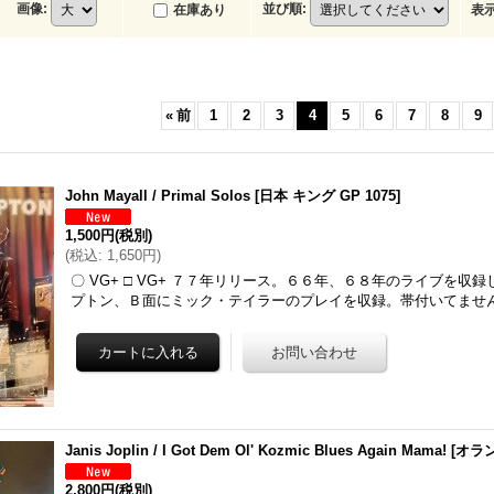
画像
:
並び順
:
在庫あり
表
«
前
1
2
3
4
5
6
7
8
9
John Mayall / Primal Solos
[
日本 キング GP 1075
]
1,500円
(税別)
(
税込
:
1,650円
)
〇 VG+ □ VG+ ７７年リリース。６６年、６８年のライブを収
プトン、Ｂ面にミック・テイラーのプレイを収録。帯付いてませ
Janis Joplin / I Got Dem Ol' Kozmic Blues Again Mama!
[
オランダ
2,800円
(税別)