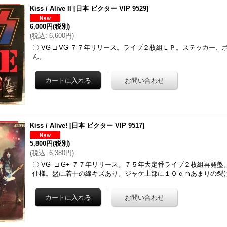
Kiss / Alive II
[
日本 ビクター VIP 9529
]
6,000円
(税別)
(
税込
:
6,600円
)
〇 VG □ VG ７７年リリース。ライブ２枚組ＬＰ。ステッカー
ん。
Kiss / Alive!
[
日本 ビクター VIP 9517
]
5,800円
(税別)
(
税込
:
6,380円
)
〇 VG- □ G+ ７７年リリース。７５年大定番ライブ２枚組再発
仕様。盤に若干の線キズあり。ジャケ上部に１０ｃｍあまりの裂