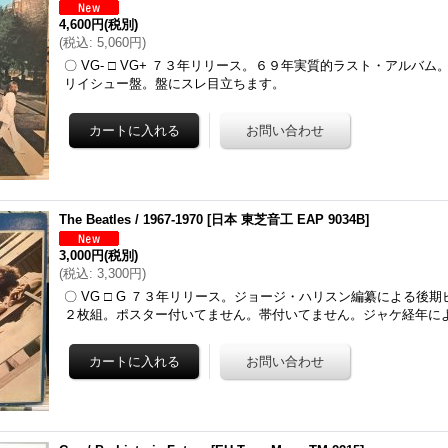
4,600円
(税別)
(
税込
:
5,060円
)
〇 VG- □ VG+ ７３年リリース。６９年実質的ラスト・アルバ
リイシュー盤。盤にスレ目立ちます。
The Beatles / 1967-1970
[
日本 東芝音工 EAP 9034B
]
3,000円
(税別)
(
税込
:
3,300円
)
〇 VG □ G ７３年リリース。ジョージ・ハリスン編纂による後
２枚組。ポスター付いてません。帯付いてません。ジャケ経年に