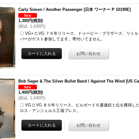
Carly Simon / Another Passenger
[
日本 ワーナー P 10190E
]
1,300円
(税別)
(
税込
:
1,430円
)
〇 VG+ □ VG ７６年リリース。ドゥービー・ブラザーズ、リト
バーがゲスト参加してます。帯付いてません。
Bob Seger & The Silver Bullet Band / Against The Wind
[
US Ca
1,400円
(税別)
(
税込
:
1,540円
)
〇 VG □ VG ８０年リリース。ビルボード６週連続１位を獲得
ロス・アンジェルス工場プレス。