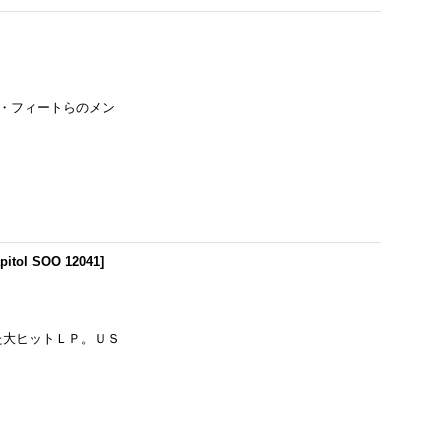
ル・フィートらのメン
pitol SOO 12041
]
した大ヒットＬＰ。ＵＳ