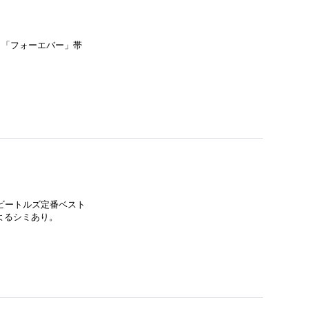
ム。「フォーエバー」帯
期ビートルズ定番ベスト
よるシミあり。