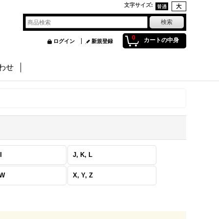
文字サイズ
:
0
カートの中身
ログイン
新規登録
わせ
I
J, K, L
 W
X, Y, Z