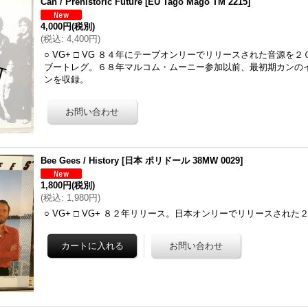
Can / Prehistoric Future
[
EU Tago Mago TM 2215
]
4,000円
(税別)
(
税込
:
4,400円
)
○ VG+ □ VG ８４年にテープオンリーでリリースされた音源を
ブートレグ。６８年マルコム・ムーニー参加以前、最初期カンの
ンを収録。
Bee Gees / History
[
日本 ポリドール 38MW 0029
]
1,800円
(税別)
(
税込
:
1,980円
)
○ VG+ □ VG+ ８２年リリース。日本オンリーでリリースされ