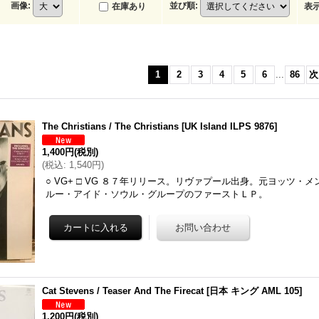
画像
:
並び順
:
在庫あり
表
1
2
3
4
5
6
...
86
次
The Christians / The Christians
[
UK Island ILPS 9876
]
1,400円
(税別)
(
税込
:
1,540円
)
○ VG+ □ VG ８７年リリース。リヴァプール出身。元ヨッツ・
ルー・アイド・ソウル・グループのファーストＬＰ。
Cat Stevens / Teaser And The Firecat
[
日本 キング AML 105
]
1,200円
(税別)