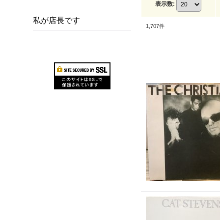
表示数
:
私が店長です
1,707
件