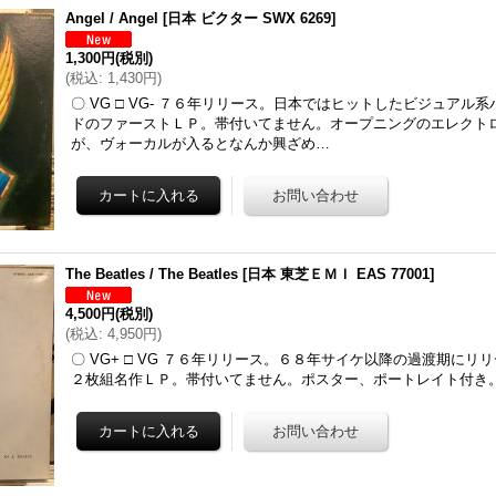
Angel / Angel
[
日本 ビクター SWX 6269
]
1,300円
(税別)
(
税込
:
1,430円
)
〇 VG □ VG- ７６年リリース。日本ではヒットしたビジュアル
ドのファーストＬＰ。帯付いてません。オープニングのエレクト
が、ヴォーカルが入るとなんか興ざめ…
The Beatles / The Beatles
[
日本 東芝ＥＭＩ EAS 77001
]
4,500円
(税別)
(
税込
:
4,950円
)
〇 VG+ □ VG ７６年リリース。６８年サイケ以降の過渡期にリ
２枚組名作ＬＰ。帯付いてません。ポスター、ポートレイト付き