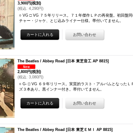
3,900円
(税別)
(
税込
:
4,290円
)
○ VG □ VG ７５年リリース。７１年傑作ＬＰの再発盤。初回盤
チャー・ジャケ、とじ込みライナー仕様。帯付いてません。
The Beatles / Abbey Road
[
日本 東芝音工 AP 8815
]
2,800円
(税別)
(
税込
:
3,080円
)
○ G- □ VG ６９年リリース。実質的ラスト・アルバムとなった
ズ３本あり。黒インナー付き。帯付いてません。
The Beatles / Abbey Road
[
日本 東芝ＥＭＩ AP 8815
]