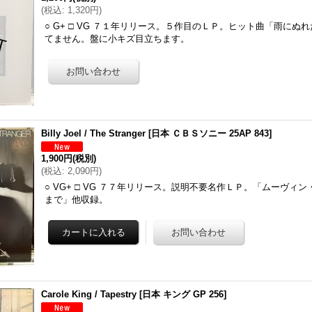
(
税込
:
1,320円
)
○ G+ □ VG ７１年リリース。５作目のＬＰ。ヒット曲「雨にぬ
てません。盤に小キズ目立ちます。
Billy Joel / The Stranger
[
日本 ＣＢＳソニー 25AP 843
]
1,900円
(税別)
(
税込
:
2,090円
)
○ VG+ □ VG ７７年リリース。説明不要名作ＬＰ。「ムーヴィ
まで」他収録。
Carole King / Tapestry
[
日本 キング GP 256
]