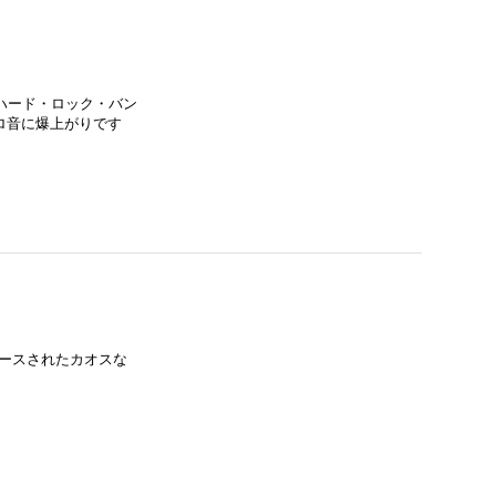
系ハード・ロック・バン
ロ音に爆上がりです
リースされたカオスな
。