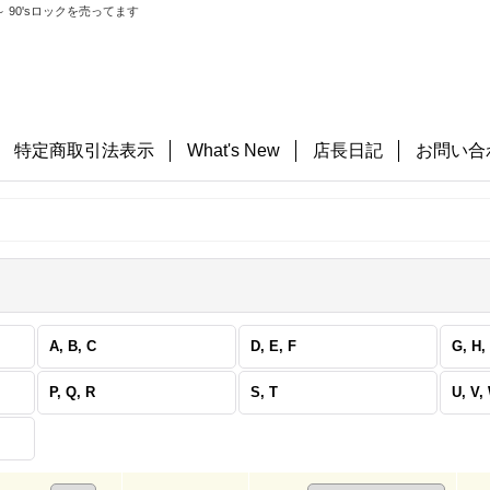
 90'sロックを売ってます
特定商取引法表示
What's New
店長日記
お問い合
A, B, C
D, E, F
G, H, 
P, Q, R
S, T
U, V,