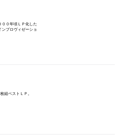
２０００年頃ＬＰ化した
インプロヴィゼーショ
た２枚組ベストＬＰ。