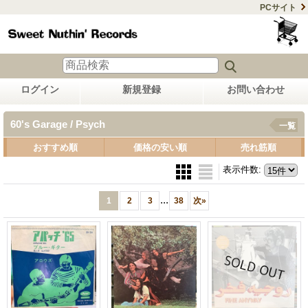
PCサイト
ログイン
新規登録
お問い合わせ
60's Garage / Psych
一覧
おすすめ順
価格の安い順
売れ筋順
表示件数
:
...
1
2
3
38
次
»