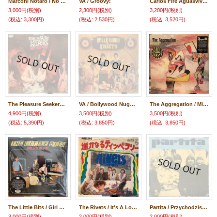
Marconi Notaro / No Sub Reino Dos Metazoários
VA / Groovy!
Carlos Fire Aguasvivas / Eclipse Of The City
3,000円
(税別)
2,300円
(税別)
3,200円
(税別)
(税込
:
3,300円)
(税込
:
2,530円)
(税込
:
3,520円)
The Pleasure Seekers / What A Way To Die
VA / Bollywood Nuggets
The Aggregation / Mind Odyssey
4,900円
(税別)
3,500円
(税別)
3,500円
(税別)
(税込
:
5,390円)
(税込
:
3,850円)
(税込
:
3,850円)
The Little Bits / Girl Give Me Love
The Rivets / It's A Long Way To Tipperary
Partita / Przychodzisz Nocą Bez Gwiazd
3,000円
(税別)
2,000円
(税別)
2,000円
(税別)