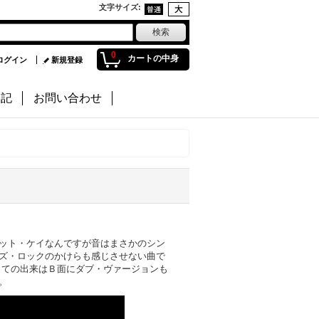
文字サイズ
:
0
カートの中身
ログイン
新規登録
日記
お問い合わせ
ット・ケイなんですが音はまさかのシン
ズ・ロックのかけらも感じさせない曲で
しての出来はＢ面にダブ・ヴァージョンも
。