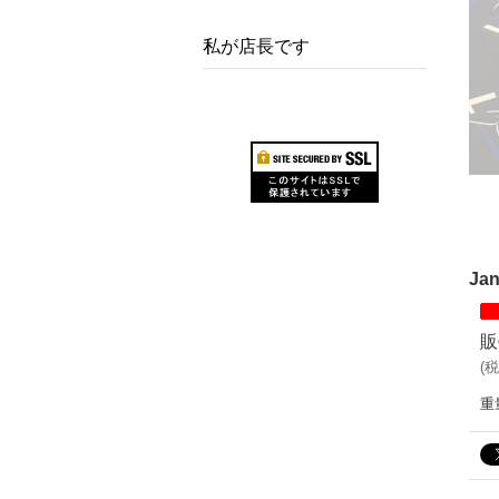
私が店長です
Jan
販
(
税
重