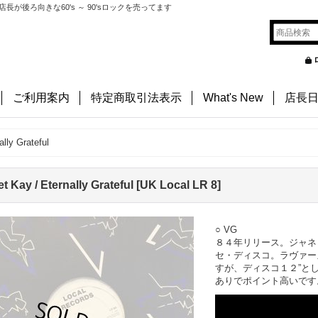
後ろ向きな60's ～ 90'sロックを売ってます
ご利用案内
特定商取引法表示
What's New
店長
ally Grateful
t Kay / Eternally Grateful
[
UK Local LR 8
]
○ VG
８４年リリース。ジャネ
セ・ディスコ。ラヴァー
すが、ディスコ１２”と
ありでポイント高いです