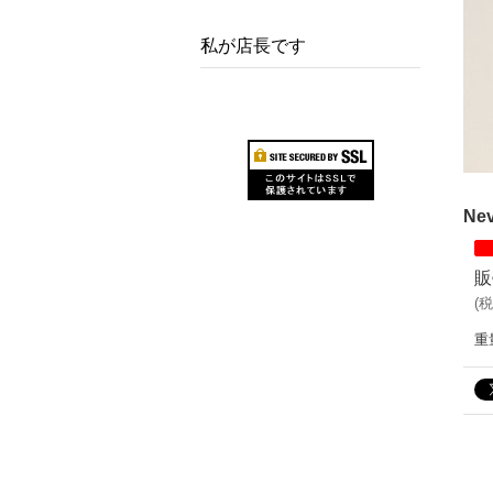
私が店長です
Nev
販
(
税
重