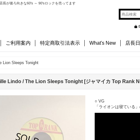
後ろ向きな60's ～ 90'sロックを売ってます
ご利用案内
特定商取引法表示
What's New
店長
he Lion Sleeps Tonight
lle Lindo / The Lion Sleeps Tonight
[
ジャマイカ Top Rank N
○ VG
「ライオンは寝ている」