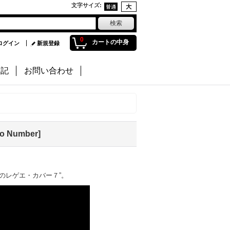
文字サイズ
:
0
カートの中身
ログイン
新規登録
日記
お問い合わせ
o Number
]
のレゲエ・カバー７”。