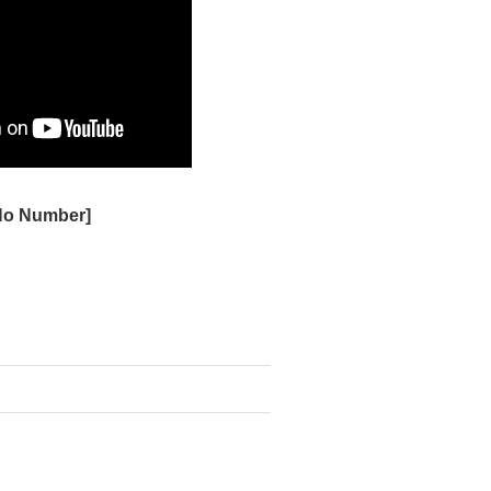
o Number
]