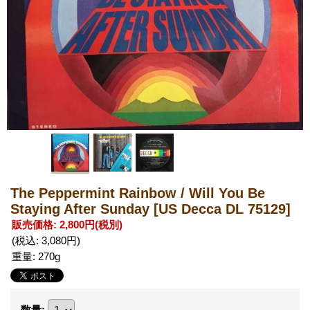
The Peppermint Rainbow / Will You Be
Staying After Sunday
[US Decca DL 75129]
販売価格
:
2,800円
(税別)
(税込
:
3,080円
)
重量
:
270g
数量
: