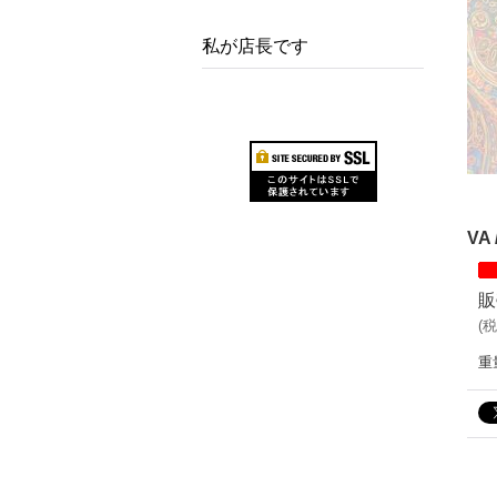
私が店長です
VA 
販
(
税
重