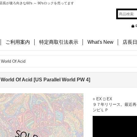
後ろ向きな60's ～ 90'sロックを売ってます
ご利用案内
特定商取引法表示
What's New
店長
 World Of Acid
 World Of Acid
[
US Parallel World PW 4
]
○ EX □ EX
９７年リリース。最近再
ンピＬＰ