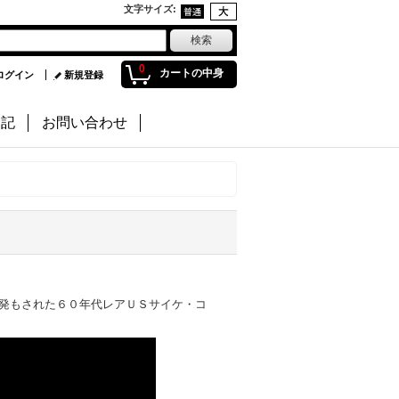
文字サイズ
:
0
カートの中身
ログイン
新規登録
日記
お問い合わせ
発もされた６０年代レアＵＳサイケ・コ