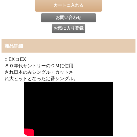
商品詳細
○ EX □ EX
８０年代サントリーのＣＭに使用
され日本のみシングル・カットさ
れ大ヒットとなった定番シングル。