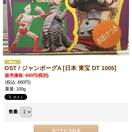
OST / ジャンボーグA
[日本 東宝 DT 1005]
販売価格
:
600円
(税別)
(税込
:
660円
)
重量
:
100g
数量
: