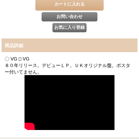
商品詳細
〇 VG □ VG
８０年リリース。デビューＬＰ。ＵＫオリジナル盤。ポスタ
ー付いてません。