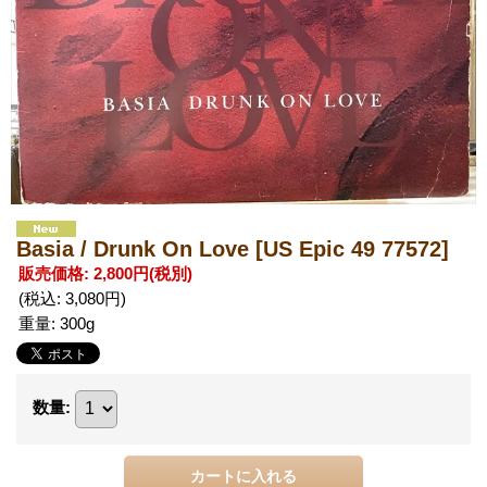
Basia / Drunk On Love
[US Epic 49 77572]
販売価格
:
2,800円
(税別)
(税込
:
3,080円
)
重量
:
300g
数量
: