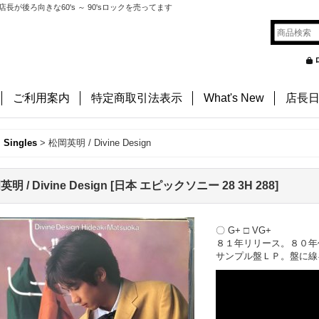
後ろ向きな60's ～ 90'sロックを売ってます
ご利用案内
特定商取引法表示
What's New
店長
, Singles
>
松岡英明 / Divine Design
明 / Divine Design
[
日本 エピックソニー 28 3H 288
]
〇 G+ □ VG+
８１年リリース。８０年
サンプル盤ＬＰ。盤に線