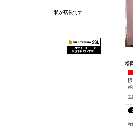
私が店長です
松岡
販
(
税
重
数