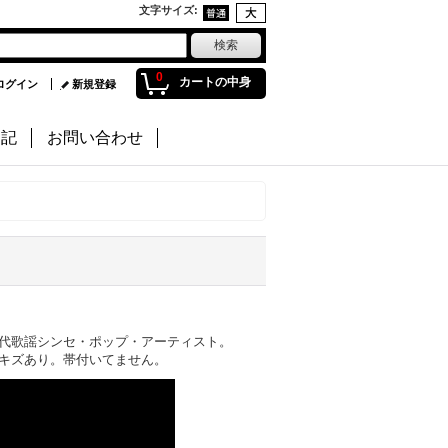
文字サイズ
:
0
カートの中身
ログイン
新規登録
日記
お問い合わせ
代歌謡シンセ・ポップ・アーティスト。
キズあり。帯付いてません。