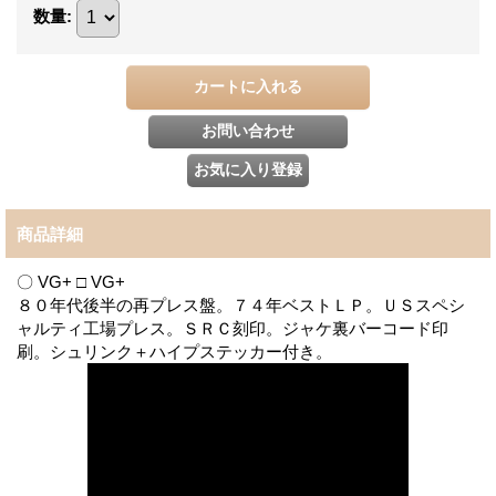
数量
:
商品詳細
〇 VG+ □ VG+
８０年代後半の再プレス盤。７４年ベストＬＰ。ＵＳスペシ
ャルティ工場プレス。ＳＲＣ刻印。ジャケ裏バーコード印
刷。シュリンク＋ハイプステッカー付き。