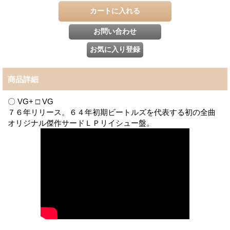
商品詳細
〇 VG+ □ VG
７６年リリース。６４年初期ビートルズを代表する初の全曲
オリジナル傑作サードＬＰリイシュー盤。