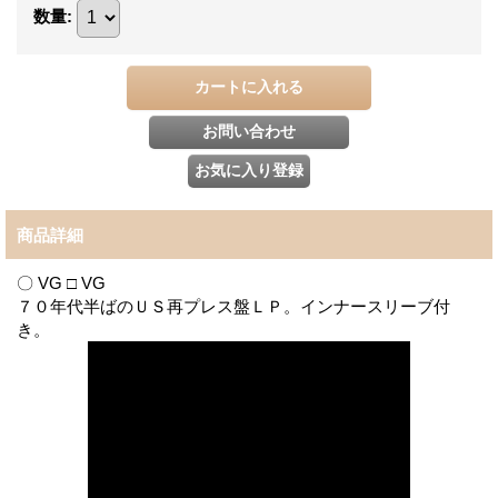
数量
:
商品詳細
〇 VG □ VG
７０年代半ばのＵＳ再プレス盤ＬＰ。インナースリーブ付
き。