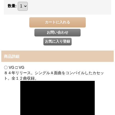
数量
:
商品詳細
〇 VG □ VG
８４年リリース。シングルＡ面曲をコンパイルしたカセッ
ト。全１２曲収録。