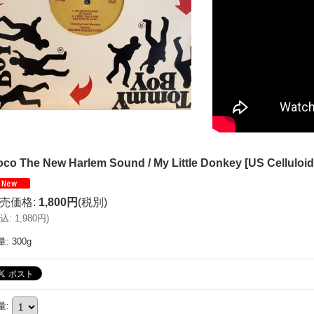
co The New Harlem Sound / My Little Donkey
[
US Celluloi
売価格
:
1,800円
(税別)
込
:
1,980円
)
量
:
300g
量
: