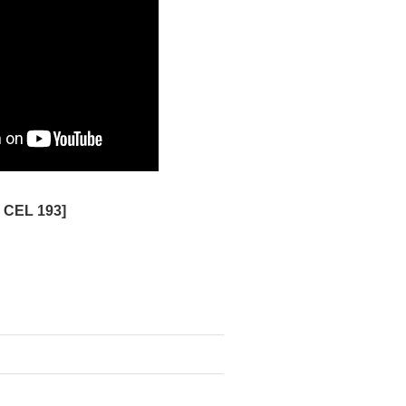
d CEL 193
]