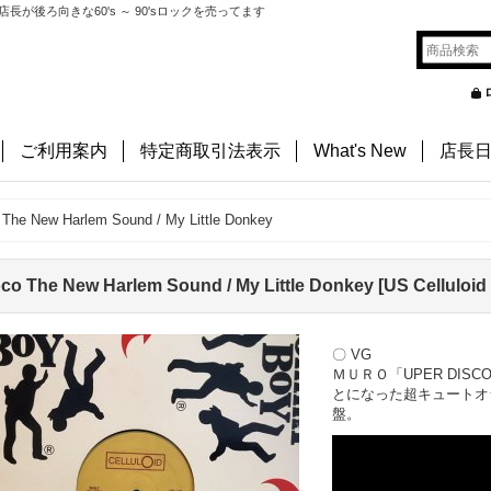
後ろ向きな60's ～ 90'sロックを売ってます
ご利用案内
特定商取引法表示
What's New
店長
The New Harlem Sound / My Little Donkey
co The New Harlem Sound / My Little Donkey
[
US Celluloid
〇 VG
ＭＵＲＯ「UPER DIS
とになった超キュートオ
盤。