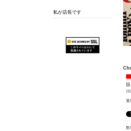
私が店長です
Cho
販
(
税
重
数