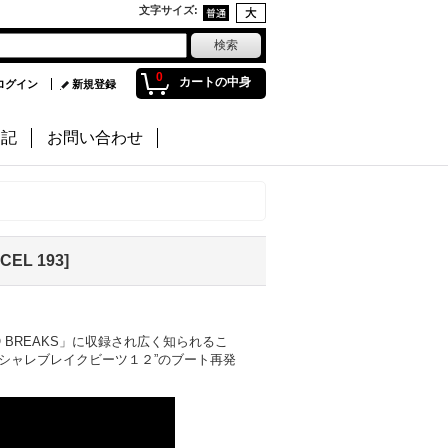
文字サイズ
:
0
カートの中身
ログイン
新規登録
日記
お問い合わせ
 CEL 193
]
CO BREAKS」に収録され広く知られるこ
シャレブレイクビーツ１２”のブート再発