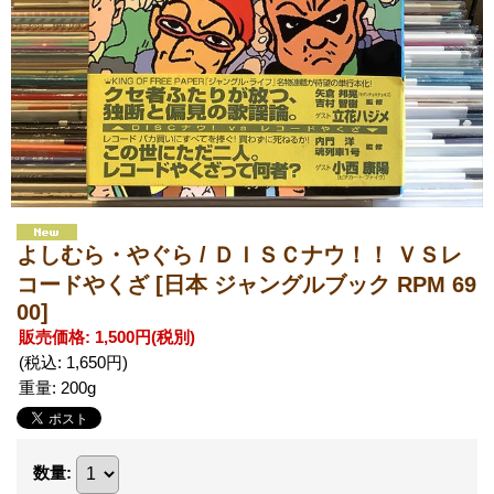
よしむら・やぐら / ＤＩＳＣナウ！！ ＶＳレ
コードやくざ
[日本 ジャングルブック RPM 69
00]
販売価格
:
1,500円
(税別)
(税込
:
1,650円
)
重量
:
200g
数量
: