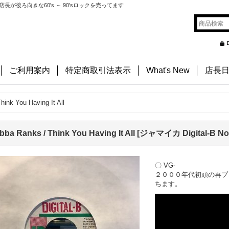
後ろ向きな60's ～ 90'sロックを売ってます
ご利用案内
特定商取引法表示
What's New
店長
ink You Having It All
bba Ranks / Think You Having It All
[
ジャマイカ Digital-B No
〇 VG-
２０００年代初頭の再プ
ちます。