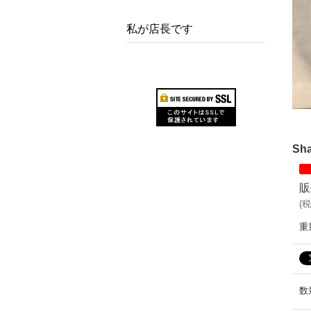
私が店長です
Sha
販
(
税
重
数