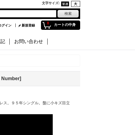
文字サイズ
:
0
カートの中身
ログイン
新規登録
日記
お問い合わせ
 Number
]
レス。９５年シングル。盤に小キズ目立