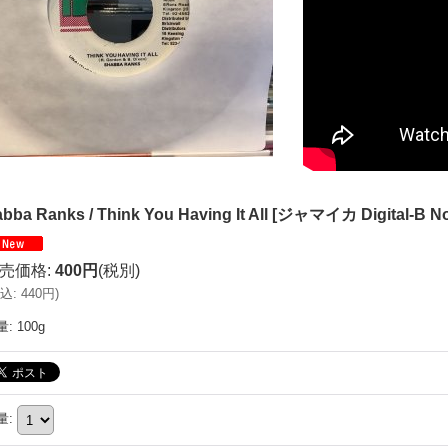
bba Ranks / Think You Having It All
[
ジャマイカ Digital-B N
売価格
:
400円
(税別)
込
:
440円
)
量
:
100g
量
: