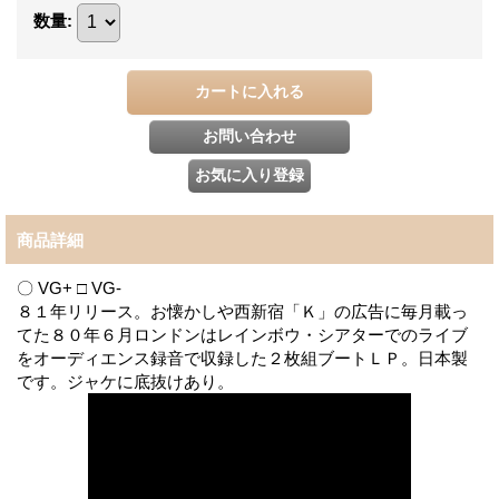
数量
:
商品詳細
〇 VG+ □ VG-
８１年リリース。お懐かしや西新宿「Ｋ」の広告に毎月載っ
てた８０年６月ロンドンはレインボウ・シアターでのライブ
をオーディエンス録音で収録した２枚組ブートＬＰ。日本製
です。ジャケに底抜けあり。