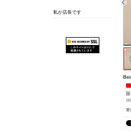
私が店長です
Bea
販
(
税
重