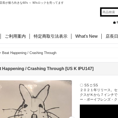
後ろ向きな60's ～ 90'sロックを売ってます
ご利用案内
特定商取引法表示
What's New
店長
>
Beat Happening / Crashing Through
t Happening / Crashing Through
[
US K IPU147
]
〇 SS □ SS
２０２１年リリース。セ
クスがＫから７インチで
ー・ボーイフレンズ・ク